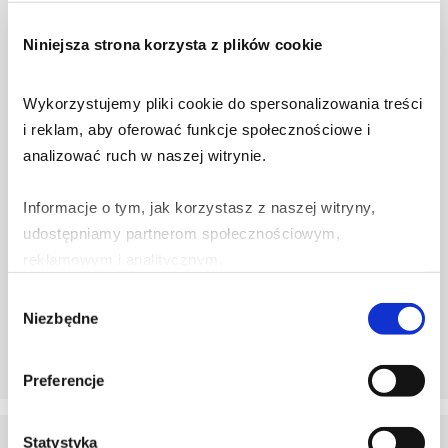
Tagi:
#dlakażdego
edukacja
Niniejsza strona korzysta z plików cookie
Fałszywy SMS? Zobacz,
jak rozpoznać smishing.
Wykorzystujemy pliki cookie do spersonalizowania treści 
11 czerwca 2026
i reklam, aby oferować funkcje społecznościowe i 
analizować ruch w naszej witrynie.
Tagi:
edukacja
Informacje o tym, jak korzystasz z naszej witryny, 
Krajobraz Zagrożeń –
udostępniamy partnerom społecznościowym, 
18.05.2026
reklamowym i analitycznym.
18 maja 2026
Wybór
Partnerzy mogą połączyć te informacje z innymi danymi 
Niezbędne
zgody
otrzymanymi od Ciebie lub uzyskanymi podczas 
korzystania z ich usług.
Preferencje
1
2
...
11
Statystyka