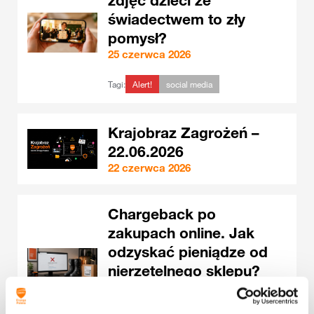
zdjęć dzieci ze
świadectwem to zły
pomysł?
25 czerwca 2026
Tagi:
Alert!
social media
Krajobraz Zagrożeń –
22.06.2026
22 czerwca 2026
Chargeback po
zakupach online. Jak
odzyskać pieniądze od
nierzetelnego sklepu?
19 czerwca 2026