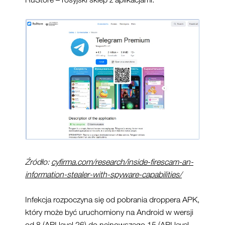
Źródło:
cyfirma.com/research/inside-firescam-an-
information-stealer-with-spyware-capabilities/
Infekcja rozpoczyna się od pobrania droppera APK,
który może być uruchomiony na Android w wersji
od 8 (API level 26) do najnowszego 15 (API level