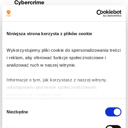
Cybercrime
B
lackSuit
– nieudane negocjacje
z grupą
ransomw
a
r
e
Niniejsza strona korzysta z plików cookie
BlackSuit to grupa ransomware, która pojawiła się
w maju 2023 roku, wywodząca się z wcześniejszej
Wykorzystujemy pliki cookie do spersonalizowania treści 
grupy RoyalLocker. Działa w modelu podwójnego
i reklam, aby oferować funkcje społecznościowe i 
wymuszenia, polegającym na kradzieży i
analizować ruch w naszej witrynie.
szyfrowaniu danych ofiar oraz grożeniu ich
ujawnieniem w przypadku braku zapłaty okupu.
Informacje o tym, jak korzystasz z naszej witryny, 
udostępniamy partnerom społecznościowym, 
W czerwcu 2024 roku grupa ransomware
reklamowym i analitycznym.
BlackSuit przeżyła rozłam, dzieląc się na dwie
frakcje: jedną kierowaną przez dewelopera
Wybór
Partnerzy mogą połączyć te informacje z innymi danymi 
(nazwaną BlackSpade) i drugą – przez
Niezbędne
zgody
otrzymanymi od Ciebie lub uzyskanymi podczas 
administratora. Spór między nimi miał poważne
korzystania z ich usług.
konsekwencje, szczególnie w przypadku ataku na