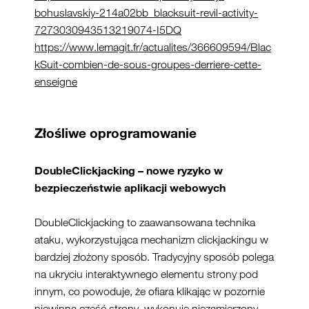
bohuslavskiy-214a02bb_blacksuit-revil-activity-
7273030943513219074-I5DQ
https://www.lemagit.fr/actualites/366609594/Blac
kSuit-combien-de-sous-groupes-derriere-cette-
enseigne
Złośliwe oprogramowanie
DoubleClickjacking
– nowe ryzyko w
bezpieczeństwie aplikacji webowych
DoubleClickjacking to zaawansowana technika
ataku, wykorzystująca mechanizm clickjackingu w
bardziej złożony sposób. Tradycyjny sposób polega
na ukryciu interaktywnego elementu strony pod
innym, co powoduje, że ofiara klikając w pozornie
niewinną część strony, wykonuje niezamierzony