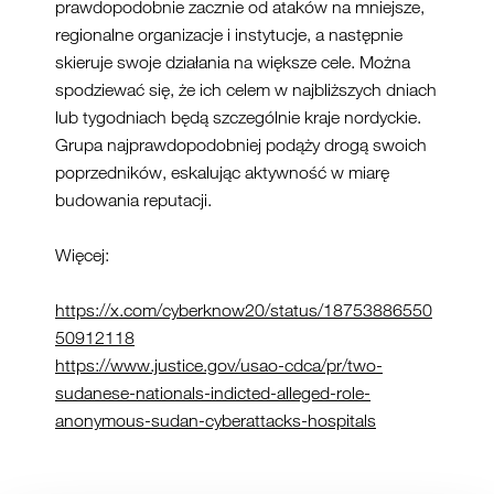
prawdopodobnie zacznie od ataków na mniejsze,
regionalne organizacje i instytucje, a następnie
skieruje swoje działania na większe cele. Można
spodziewać się, że ich celem w najbliższych dniach
lub tygodniach będą szczególnie kraje nordyckie.
Grupa najprawdopodobniej podąży drogą swoich
poprzedników, eskalując aktywność w miarę
budowania reputacji.
Więcej:
https://x.com/cyberknow20/status/18753886550
50912118
https://www.justice.gov/usao-cdca/pr/two-
sudanese-nationals-indicted-alleged-role-
anonymous-sudan-cyberattacks-hospitals