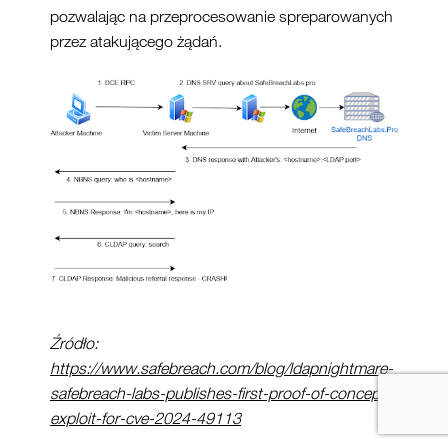
pozwalając na przeprocesowanie spreparowanych
przez atakującego żądań.
Źródło:
https://www.safebreach.com/blog/ldapnightmare-
safebreach-labs-publishes-first-proof-of-concept-
exploit-for-cve-2024-49113