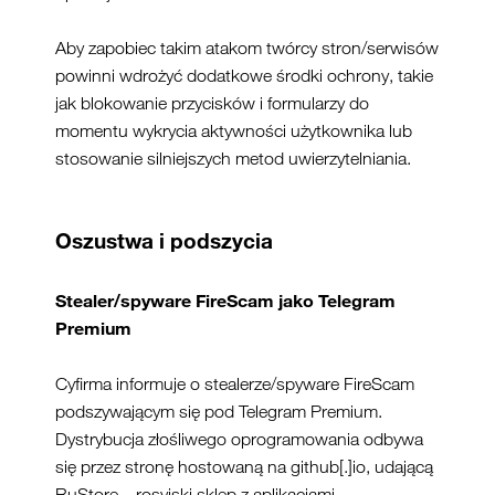
Aby zapobiec takim atakom twórcy stron/serwisów
powinni wdrożyć dodatkowe środki ochrony, takie
jak blokowanie przycisków i formularzy do
momentu wykrycia aktywności użytkownika lub
stosowanie silniejszych metod uwierzytelniania.
Oszustwa i podszycia
Stealer
/spyware
Fire
S
cam
jako Telegram
Premium
Cyfirma
informuje o
stealerze
/spyware
FireS
cam
podszywającym
się pod Telegram Premium
.
Dystrybucja złośliwego oprogramowania odbywa
się przez stronę hostowaną na
github
[.]
io, udającą
RuStore
–
rosyjski sklep z aplikacjami.