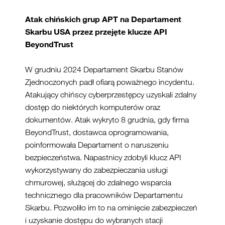
Atak
chińskich
grup
APT
na
D
epartament
Skarbu
USA
przez
przejęte
k
l
ucz
e
API
BeyondTrus
t
W grudniu 2024 Departament Skarbu Stanów
Zjednoczonych padł ofiarą poważnego incydentu.
Atakujący chińscy cyberprzestępcy uzyskali zdalny
dostęp do niektórych komputerów oraz
dokumentów. Atak wykryto 8 grudnia, gdy firma
BeyondTrust, dostawca oprogramowania,
poinformowała Departament o naruszeniu
bezpieczeństwa. Napastnicy zdobyli klucz API
wykorzystywany do zabezpieczania usługi
chmurowej, służącej do zdalnego wsparcia
technicznego dla pracowników Departamentu
Skarbu. Pozwoliło im to na ominięcie zabezpieczeń
i uzyskanie dostępu do wybranych stacji