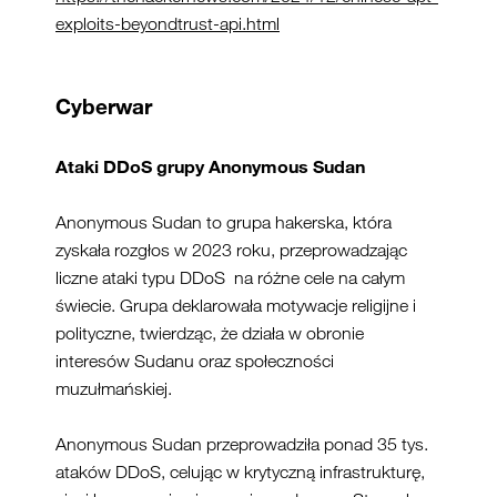
exploits-beyondtrust-api.html
Cyberwar
Ataki
DDoS
grupy
A
no
nymous
S
u
dan
Anonymous Sudan to grupa hakerska, która
zyskała rozgłos w 2023 roku, przeprowadzając
liczne ataki typu DDoS na różne cele na całym
świecie. Grupa deklarowała motywacje religijne i
polityczne, twierdząc, że działa w obronie
interesów Sudanu oraz społeczności
muzułmańskiej.
Anonymous Sudan przeprowadziła ponad 35 tys.
ataków DDoS, celując w krytyczną infrastrukturę,