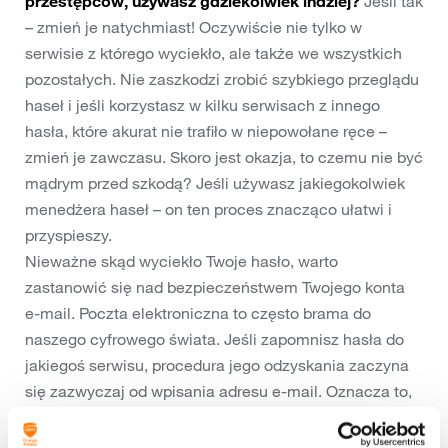
przestępców, używasz gdziekolwiek indziej?
Jeśli tak
– zmień je natychmiast! Oczywiście nie tylko w
serwisie z którego wyciekło, ale także we wszystkich
pozostałych. Nie zaszkodzi zrobić szybkiego przeglądu
haseł i jeśli korzystasz w kilku serwisach z innego
hasła, które akurat nie trafiło w niepowołane ręce –
zmień je zawczasu. Skoro jest okazja, to czemu nie być
mądrym przed szkodą? Jeśli używasz jakiegokolwiek
menedżera haseł – on ten proces znacząco ułatwi i
przyspieszy.
Nieważne skąd wyciekło Twoje hasło, warto
zastanowić się nad bezpieczeństwem Twojego konta
e-mail. Poczta elektroniczna to często brama do
naszego cyfrowego świata. Jeśli zapomnisz hasła do
jakiegoś serwisu, procedura jego odzyskania zaczyna
się zazwyczaj od wpisania adresu e-mail. Oznacza to,
że jeśli ktoś przejmie kontrolę nad Twoim kontem
pocztowym, może przejąć wszystkie konta, które są