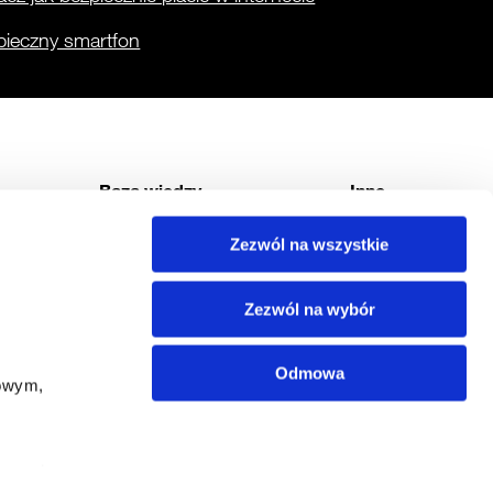
pieczny smartfon
Baza wiedzy
Inne
Raporty CERT Orange Polska
Usługi
Zezwól na wszystkie
nce
Pytania i odpowiedzi
Materiały filmowe
Zezwól na wybór
Odmowa
owym, 
anymi 