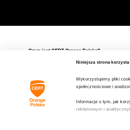
Czym jest CERT Orange Polska?
Niniejsza strona korzysta
CERT Orange Polska (Computer Emergency Response Team)
to specjalistyczna jednostka w strukturach Orange Polska,
odpowiedzialna za bezpieczeństwo użytkowników internetu,
korzystających z sieci operatora.
Wykorzystujemy pliki cooki
Poniżej dowiesz się:
społecznościowe i analizo
Czym jest CERT?
Do jakich organizacji należymy
Informacje o tym, jak kor
Skontaktuj się z nami
reklamowym i analityczny
Partnerzy mogą połączyć t