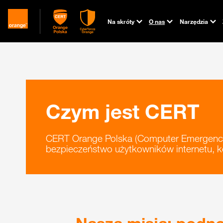
Na skróty
O nas
Narzędzia
Czym jest CERT
CERT Orange Polska (Computer Emergency 
bezpieczeństwo użytkowników internetu, ko