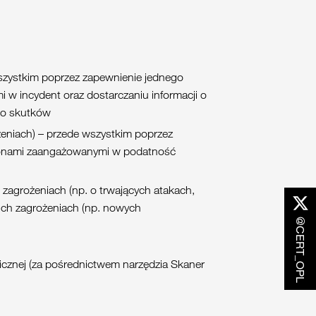
szystkim poprzez zapewnienie jednego
w incydent oraz dostarczaniu informacji o
go skutków
eniach) – przede wszystkim poprzez
tronami zaangażowanymi w podatność
zagrożeniach (np. o trwających atakach,
nich zagrożeniach (np. nowych
@CERT_OPL
icznej (za pośrednictwem narzędzia Skaner