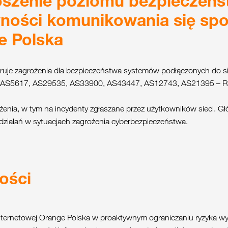
szenie poziomu bezpieczeńst
wności komunikowania się spo
e Polska
uje zagrożenia dla bezpieczeństwa systemów podłączonych do sie
a: AS5617, AS29535, AS33900, AS43447, AS12743, AS21395 – R
enia, w tym na incydenty zgłaszane przez użytkowników sieci. G
ziałań w sytuacjach zagrożenia cyberbezpieczeństwa.
ności
ternetowej Orange Polska w proaktywnym ograniczaniu ryzyka wy