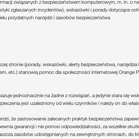
ormacji związanych z bezpieczeństwem komputerowym, m. in. o na
tystyki zgłaszanych incydentów), wskazówki i porady dotyczące 
ielu przydatnych narzędzi i zasobów bezpieczeństwa
jszej stronie (porady, wskazówki, alerty bezpieczeństwa, narzędzi
m, etc.) stanowią pomoc dla społeczności internetowej Orange P
zuje jednoznacznie na żadne z rozwiązań, a jedynie stara się ws
czenia jest uzależniony od wielu czynników i należy on do właści
erdzi, że zastosowanie zalecanych praktyk bezpieczeństwa zapew
ewnia gwarancji i nie ponosi odpowiedzialności, za wszelkie skutk
właszcza zasobów udostępnianych na zewnętrznych stronach, do kt