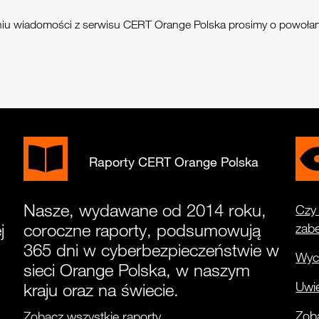
aniu wiadomości z serwisu CERT Orange Polska prosimy o powołani
Raporty CERT Orange Polska
Nasze, wydawane od 2014 roku,
Czy 
j
coroczne raporty, podsumowują
zab
365 dni w cyberbezpieczeństwie w
Wyci
sieci Orange Polska, w naszym
Uwie
kraju oraz na świecie.
Zoba
Zobacz wszystkie raporty