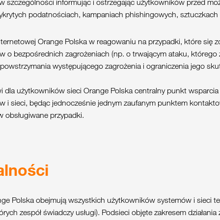
w szczególności informując i ostrzegając użytkowników przed moż
wykrytych podatnościach, kampaniach phishingowych, sztuczkach
ernetowej Orange Polska w reagowaniu na przypadki, które się zd
w o bezpośrednich zagrożeniach (np. o trwającym ataku, którego 
owstrzymania występującego zagrożenia i ograniczenia jego sk
dla użytkowników sieci Orange Polska centralny punkt wsparcia 
w i sieci, będąc jednocześnie jednym zaufanym punktem kontakt
w obsługiwane przypadki.
alności
ge Polska obejmują wszystkich użytkowników systemów i sieci te
órych zespół świadczy usługi). Podsieci objęte zakresem działania 