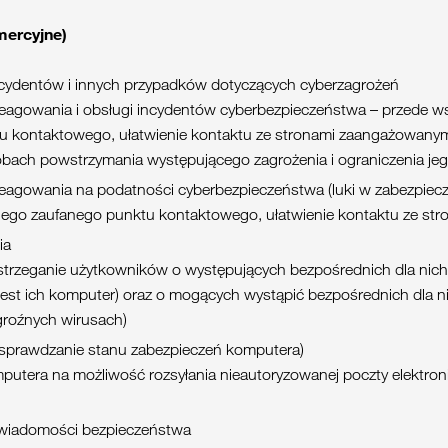
mercyjne)
ncydentów i innych przypadków dotyczących cyberzagrożeń
eagowania i obsługi incydentów cyberbezpieczeństwa – przede w
 kontaktowego, ułatwienie kontaktu ze stronami zaangażowanymi 
bach powstrzymania występującego zagrożenia i ograniczenia je
eagowania na podatności cyberbezpieczeństwa (luki w zabezpiecz
nego zaufanego punktu kontaktowego, ułatwienie kontaktu ze s
ia
strzeganie użytkowników o występujących bezpośrednich dla nich 
jest ich komputer) oraz o mogących wystąpić bezpośrednich dla 
groźnych wirusach)
(sprawdzanie stanu zabezpieczeń komputera)
utera na możliwość rozsyłania nieautoryzowanej poczty elektron
wiadomości bezpieczeństwa