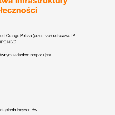
wa infrastruktury
łeczności
ci Orange Polska (przestrzeń adresowa IP
IPE NCC).
łównym zadaniem zespołu jest
stąpienia incydentów