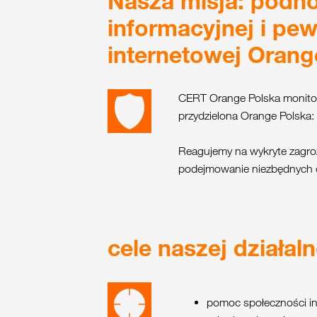
Nasza misja: podno
informacyjnej i pe
internetowej Orang
CERT Orange Polska monitor
przydzielona Orange Polsk
Reagujemy na wykryte zagroż
podejmowanie niezbędnych d
cele naszej działal
pomoc społeczności in