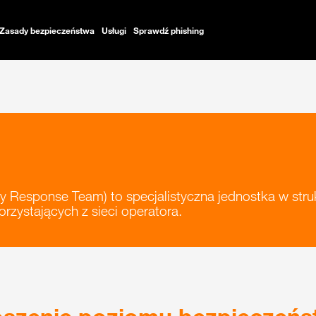
Zasady bezpieczeństwa
Usługi
Sprawdź phishing
Response Team) to specjalistyczna jednostka w stru
rzystających z sieci operatora.