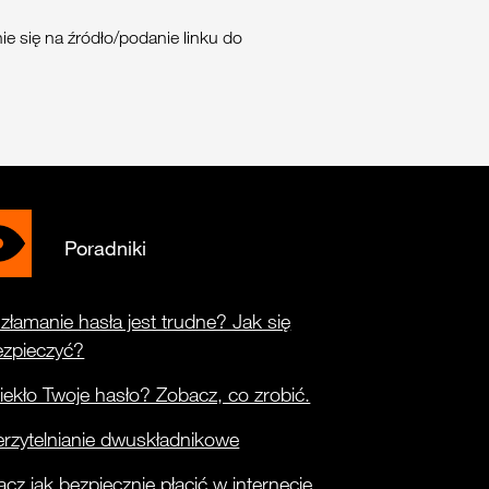
e się na źródło/podanie linku do
Poradniki
złamanie hasła jest trudne? Jak się
ezpieczyć?
ekło Twoje hasło? Zobacz, co zrobić.
rzytelnianie dwuskładnikowe
cz jak bezpiecznie płacić w internecie