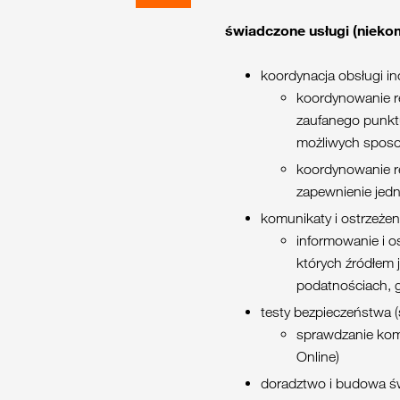
świadczone usługi (nieko
koordynacja obsługi i
koordynowanie r
zaufanego punktu
możliwych sposo
koordynowanie r
zapewnienie jed
komunikaty i ostrzeżen
informowanie i o
których źródłem 
podatnościach, 
testy bezpieczeństwa 
sprawdzanie komp
Online)
doradztwo i budowa ś