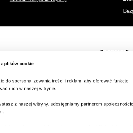
Bez
Co nowego?
 z plików cookie
Alerty
Cyber Threat Intellige
Dane o zagrożeniach
e do spersonalizowania treści i reklam, aby oferować funkcje 
wać ruch w naszej witrynie.
zystasz z naszej witryny, udostępniamy partnerom społeczności
m.
e informacje z innymi danymi otrzymanymi od Ciebie lub uzysk