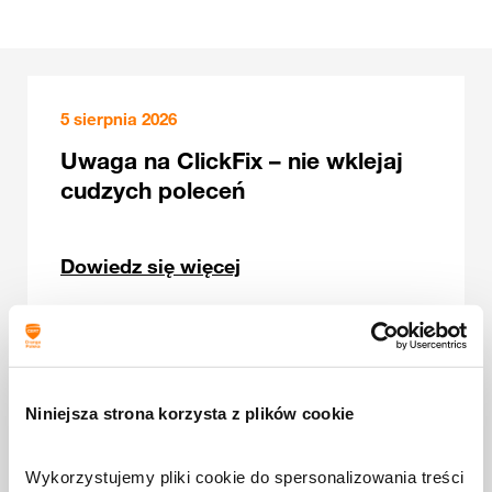
5 sierpnia 2026
Uwaga na ClickFix – nie wklejaj
cudzych poleceń
Dowiedz się więcej
31 lipca 2026
Fałszywe SMS-y o wniosku
Niniejsza strona korzysta z plików cookie
mieszkaniowym. Kolejny etap
kampanii wyłudzającej dane
Wykorzystujemy pliki cookie do spersonalizowania treści 