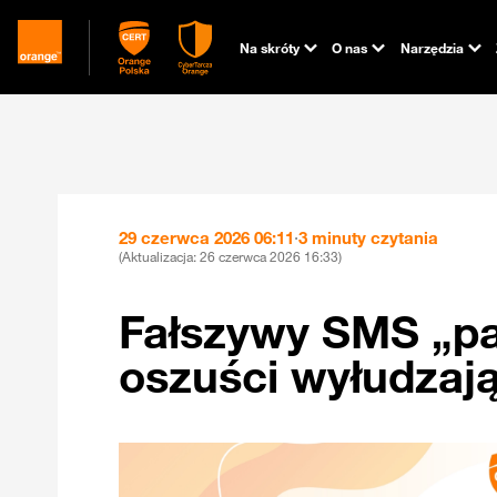
Na skróty
O nas
Narzędzia
29 czerwca 2026 06:11
·
3 minuty czytania
(Aktualizacja:
26 czerwca 2026 16:33
)
Fałszywy SMS „pa
oszuści wyłudzają