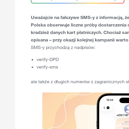
Uważajcie na fałszywe SMS-y z informacją, 
Polska obserwuje liczne próby dostarczenia 
kradzież danych kart płatniczych. Chociaż sa
opisana – przy okazji kolejnej kampanii warto
SMS-y przychodzą z nadpisów:
verify-DPD
verify-sms
ale także z długich numerów z zagranicznych s