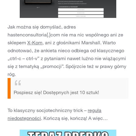
Jak można się domyślać, adres
hastenconsultoria[.]com nie ma nic wspólnego ani ze
sklepem
X-Kom
, ani z głośnikami Marshall. Warto
odnotować, że ankieta nieco odbiega od klasycznego
„ctrl-c – ctrl-v” z pytaniami nawet luźno nie wiążącymi
się z tematyką „promocji”. Spójrzcie też w prawy górny
róg.
Pospiesz się! Dostępnych jest 10 sztuk!
To klasyczny socjotechniczny trick –
reguła
niedostępności
. Kończą się, kończą! A więc…