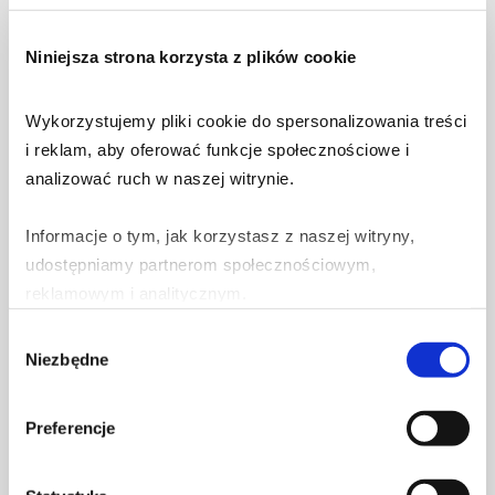
Dowiedz się więcej
Niniejsza strona korzysta z plików cookie
Wykorzystujemy pliki cookie do spersonalizowania treści 
i reklam, aby oferować funkcje społecznościowe i 
31 lipca 2026
analizować ruch w naszej witrynie.
Fałszywe SMS-y o wniosku
mieszkaniowym. Kolejny etap
Informacje o tym, jak korzystasz z naszej witryny, 
kampanii wyłudzającej dane
udostępniamy partnerom społecznościowym, 
osobowe i kart płatniczych.
reklamowym i analitycznym.
Dowiedz się więcej
Wybór
Partnerzy mogą połączyć te informacje z innymi danymi 
Niezbędne
zgody
otrzymanymi od Ciebie lub uzyskanymi podczas 
korzystania z ich usług.
30 lipca 2026
Preferencje
Oszuści mogą podszywać się
pod mObywatel. Sprawdź, jak