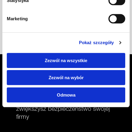
Statystyka
rozpoznać fałszywy SMS i
chronić swoje dane.
Marketing
Dowiedz się więcej
Pokaż szczegóły
Zezwól na wszystkie
Usługi bezpieczeństwa dla
Zezwól na wybór
biznesu
Odmowa
Poznaj usługi, dzięki którym
zwiększysz bezpieczeństwo swojej
firmy