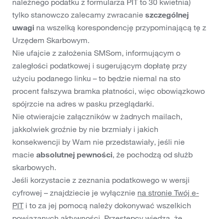
należnego podatku z formularza PIT to 30 kwietnia)
tylko stanowczo zalecamy zwracanie
szczególnej
uwagi
na wszelką korespondencję przypominającą tę z
Urzędem Skarbowym.
Nie ufajcie z założenia SMSom, informującym o
zaległości podatkowej i sugerującym dopłatę przy
użyciu podanego linku – to będzie niemal na sto
procent fałszywa bramka płatności, więc obowiązkowo
spójrzcie na adres w pasku przeglądarki.
Nie otwierajcie załączników w żadnych mailach,
jakkolwiek groźnie by nie brzmiały i jakich
konsekwencji by Wam nie przedstawiały, jeśli nie
macie
absolutnej pewności
, że pochodzą od służb
skarbowych.
Jeśli korzystacie z zeznania podatkowego w wersji
cyfrowej – znajdziecie je wyłącznie
na stronie Twój e-
PIT
i to za jej pomocą należy dokonywać wszelkich
powiązanych aktywności. Przestępcy wiedzą, że