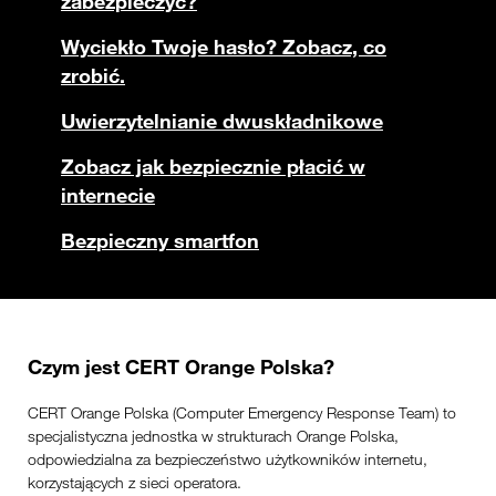
zabezpieczyć?
Wyciekło Twoje hasło? Zobacz, co
zrobić.
Uwierzytelnianie dwuskładnikowe
Zobacz jak bezpiecznie płacić w
internecie
Bezpieczny smartfon
Czym jest CERT Orange Polska?
CERT Orange Polska (Computer Emergency Response Team) to
specjalistyczna jednostka w strukturach Orange Polska,
odpowiedzialna za bezpieczeństwo użytkowników internetu,
korzystających z sieci operatora.