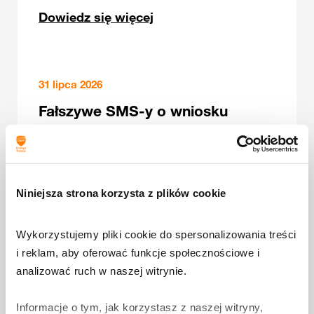
Dowiedz się więcej
31 lipca 2026
Fałszywe SMS-y o wniosku
mieszkaniowym. Kolejny etap
kampanii wyłudzającej dane
osobowe i kart płatniczych.
Dowiedz się więcej
Niniejsza strona korzysta z plików cookie
Wykorzystujemy pliki cookie do spersonalizowania treści 
30 lipca 2026
i reklam, aby oferować funkcje społecznościowe i 
analizować ruch w naszej witrynie.
Oszuści mogą podszywać się
pod mObywatel. Sprawdź, jak
Informacje o tym, jak korzystasz z naszej witryny, 