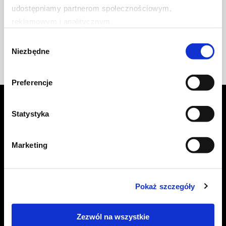
rozpoznać fałszywy SMS i
udostępniamy partnerom społecznościowym, 
chronić swoje dane.
reklamowym i analitycznym.
Dowiedz się więcej
Wybór
Partnerzy mogą połączyć te informacje z innymi danymi 
Niezbędne
zgody
otrzymanymi od Ciebie lub uzyskanymi podczas 
korzystania z ich usług.
Preferencje
Statystyka
Usługi bezpieczeństwa dla
biznesu
Marketing
Poznaj usługi, dzięki którym
zwiększysz bezpieczeństwo swojej
Pokaż szczegóły
firmy
Zezwól na wszystkie
Dowiedz się więcej