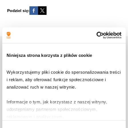
Podziel się:
5 sierpnia 2026
Niniejsza strona korzysta z plików cookie
Uwaga na ClickFix – nie wklejaj
cudzych poleceń
Wykorzystujemy pliki cookie do spersonalizowania treści 
i reklam, aby oferować funkcje społecznościowe i 
analizować ruch w naszej witrynie.
Dowiedz się więcej
Informacje o tym, jak korzystasz z naszej witryny, 
udostępniamy partnerom społecznościowym, 
reklamowym i analitycznym.
31 lipca 2026
Wybór