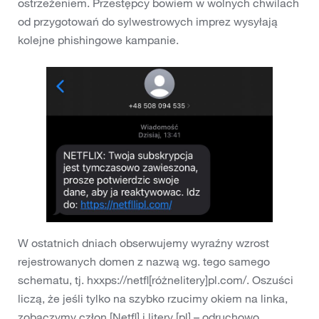
ostrzeżeniem. Przestępcy bowiem w wolnych chwilach
od przygotowań do sylwestrowych imprez wysyłają
kolejne phishingowe kampanie.
W ostatnich dniach obserwujemy wyraźny wzrost
rejestrowanych domen z nazwą wg. tego samego
schematu, tj. hxxps://netfl[różnelitery]pl.com/. Oszuści
liczą, że jeśli tylko na szybko rzucimy okiem na linka,
zobaczymy człon [Netfl] i litery [pl] – odruchowo