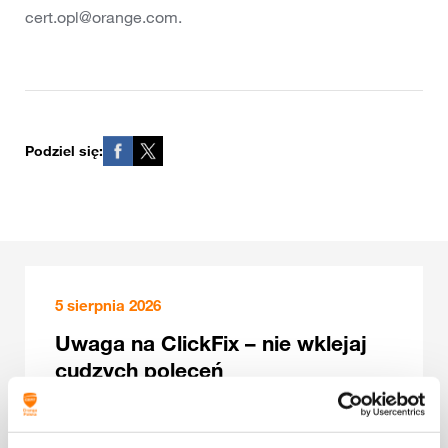
cert.opl@orange.com.
Podziel się:
5 sierpnia 2026
Uwaga na ClickFix – nie wklejaj
cudzych poleceń
Dowiedz się więcej