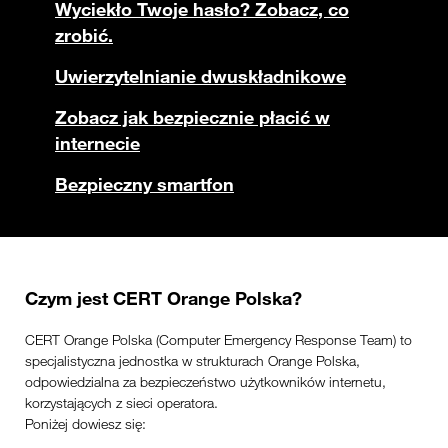
Wyciekło Twoje hasło? Zobacz, co
zrobić.
Uwierzytelnianie dwuskładnikowe
Zobacz jak bezpiecznie płacić w
internecie
Bezpieczny smartfon
Czym jest CERT Orange Polska?
CERT Orange Polska (Computer Emergency Response Team) to
specjalistyczna jednostka w strukturach Orange Polska,
odpowiedzialna za bezpieczeństwo użytkowników internetu,
korzystających z sieci operatora.
Poniżej dowiesz się: