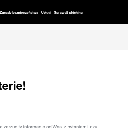
Zasady bezpieczeństwa
Usługi
Sprawdź phishing
terie!
zarzuciły informacje od Was, z pytaniami, czy