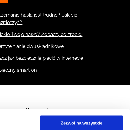
złamanie hasła jest trudne? Jak się
ezpieczyć?
ekło Twoje hasło? Zobacz, co zrobić.
rzytelnianie dwuskładnikowe
cz jak bezpiecznie płacić w internecie
pieczny smartfon
Baza wiedzy
Inne
Raporty CERT Orange Polska
Usługi
Zezwól na wszystkie
nce
Pytania i odpowiedzi