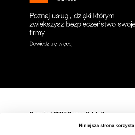
Poznaj usługi, dzięki którym
zwiększysz bezpieczeństwo swoje
firmy
Dowiedz się więcej
Czym jest CERT Orange Polska?
Niniejsza strona korzysta
CERT Orange Polska (Computer Emergency Response Team)
to specjalistyczna jednostka w strukturach Orange Polska,