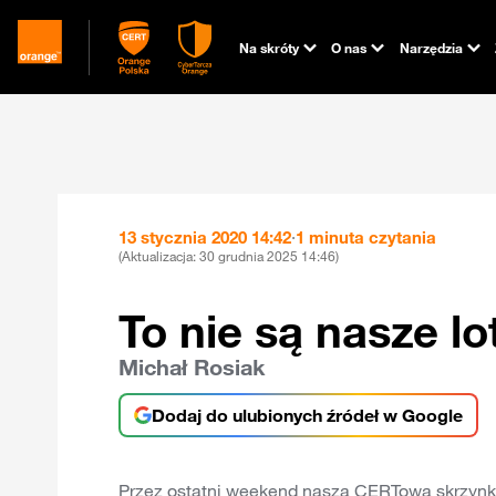
Na skróty
O nas
Narzędzia
13 stycznia 2020 14:42
·
1 minuta czytania
(Aktualizacja:
30 grudnia 2025 14:46
)
To nie są nasze lo
Michał Rosiak
Dodaj do ulubionych źródeł w Google
Przez ostatni weekend naszą CERTową skrzynkę 