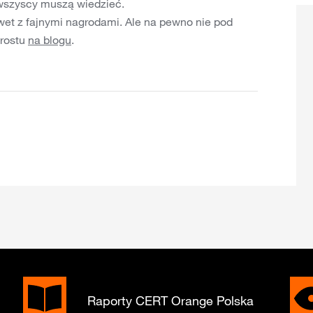
e wszyscy muszą wiedzieć.
awet z fajnymi nagrodami. Ale na pewno nie pod
prostu
na blogu
.
Raporty CERT Orange Polska