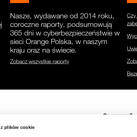
Nasze, wydawane od 2014 roku,
Czy 
j
coroczne raporty, podsumowują
zab
365 dni w cyberbezpieczeństwie w
Wyci
sieci Orange Polska, w naszym
Uwie
kraju oraz na świecie.
Zoba
Zobacz wszystkie raporty
Bez
Co nowego?
 z plików cookie
Alerty
Cyber Threat Intellige