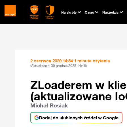
Na skróty
O nas
Narzędzia
2 czerwca 2020 14:54
·
1 minuta czytania
(Aktualizacja:
30 grudnia 2025 14:46
)
ZLoaderem w klie
(aktualizowane Io
Michał Rosiak
Dodaj do ulubionych źródeł w Google