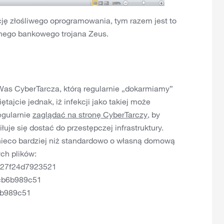
cję złośliwego oprogramowania, tym razem jest to
nego bankowego trojana Zeus.
i Was CyberTarcza, którą regularnie „dokarmiamy”
tajcie jednak, iż infekcji jako takiej może
egularnie
zaglądać na stronę CyberTarczy
, by
łuje się dostać do przestępczej infrastruktury.
e nieco bardziej niż standardowo o własną domową
ych plików:
b27f24d7923521
cb6b989c51
b6b989c51