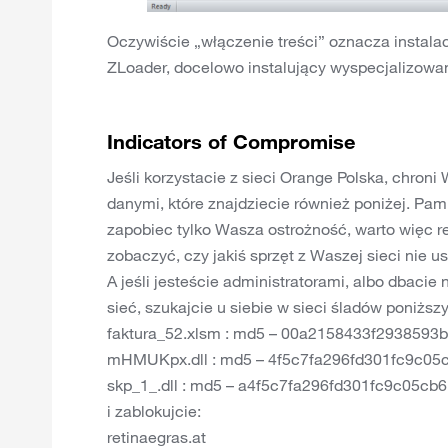
Oczywiście „włączenie treści” oznacza instala
ZLoader, docelowo instalujący wyspecjalizowa
Indicators of Compromise
Jeśli korzystacie z sieci Orange Polska, chron
danymi, które znajdziecie również poniżej. Pamię
zapobiec tylko Wasza ostrożność, warto więc r
zobaczyć, czy jakiś sprzęt z Waszej sieci nie usi
A jeśli jesteście administratorami, albo dbaci
sieć, szukajcie u siebie w sieci śladów poniższ
faktura_52.xlsm : md5 – 00a2158433f2938593
mHMUKpx.dll : md5 – 4f5c7fa296fd301fc9c05
skp_1_.dll : md5 – a4f5c7fa296fd301fc9c05c
i zablokujcie:
retinaegras.at