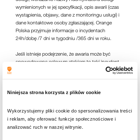
wymienionych w jej specyfikacji, opis awarii (czas
wystąpienia, objawy, dane z monitoringu usługi) i
dane kontaktowe osoby zgłaszającej. Orange
Polska przyjmuje informacje o incydentach
24h/dobę /7 dni w tygodniu /365 dni w roku.
Jeśli istnieje podejrzenie, że awaria może być
spowodowana celowym atakiem to taki incydent
naruszenia cyberbezpieczeństwa należy zgłosić do
CERT Orange Polska poprzez formularz na stronie
https://cert.orange.pl
, drogą elektroniczną na
Niniejsza strona korzysta z plików cookie
adres
cert.opl@orange.com
lub telefonicznie
+48228871788 (Security Operations Center).
Wykorzystujemy pliki cookie do spersonalizowania treści 
W przypadku stwierdzenia przez użytkownika
i reklam, aby oferować funkcje społecznościowe i 
ataku typu DDoS na jego infrastrukturę i po
analizować ruch w naszej witrynie.
wykryciu atakowanych adresów IP w swojej sieci
Klient/użytkownik TPIX może użyć mechanizmu