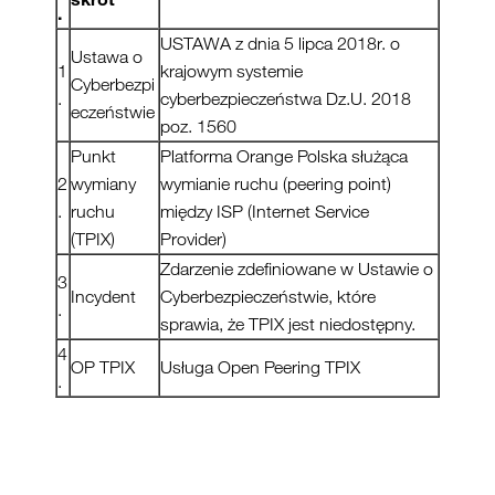
.
USTAWA z dnia 5 lipca 2018r. o
Ustawa o
1
krajowym systemie
Cyberbezpi
.
cyberbezpieczeństwa Dz.U. 2018
eczeństwie
poz. 1560
Punkt
Platforma Orange Polska służąca
2
wymiany
wymianie ruchu (peering point)
.
ruchu
między ISP (Internet Service
(TPIX)
Provider)
Zdarzenie zdefiniowane w Ustawie o
3
Incydent
Cyberbezpieczeństwie, które
.
sprawia, że TPIX jest niedostępny.
4
OP TPIX
Usługa Open Peering TPIX
.