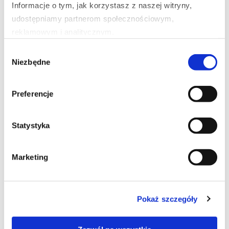
Informacje o tym, jak korzystasz z naszej witryny, 
blackhole poprzez wysłanie na sesjach BGP do
udostępniamy partnerom społecznościowym, 
route-serwera adresu atakowanego hosta z
reklamowym i analitycznym.
community 29535:997. Adres przestanie być
rozgłaszany co pozwoli to na ochronę pozostałej
Wybór
Partnerzy mogą połączyć te informacje z innymi danymi 
Niezbędne
infrastruktury użytkownika Punktu wymiany ruchu
zgody
otrzymanymi od Ciebie lub uzyskanymi podczas 
(TPIX).
korzystania z ich usług.
Preferencje
Orange Polska przywiązuje dużą wagę do
cyberbezpieczeństwa świadczonych usług, a także
Statystyka
promowania wiedzy na ten temat wśród
wszystkich użytkowników. Informacje w zakresie
zagrożeń cyberbezpieczeństwa i możliwości
Marketing
ochrony szeroko przedstawiamy także na stronie
https://cert.orange.pl/
, gdzie zamieszczane są
informacje o zagrożeniach, baza wiedzy, cykliczne
Pokaż szczegóły
raporty, możliwe do stosowania narzędzia, a także
zakres świadczonych usług w zakresie