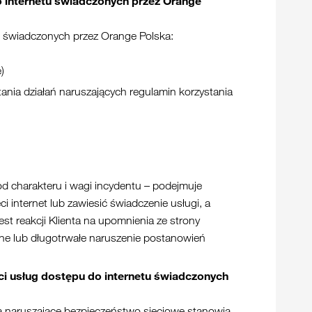
 internetu świadczonych przez Orange
u świadczonych przez Orange Polska:
)
ania działań naruszających regulamin korzystania
 od charakteru i wagi incydentu – podejmuje
internet lub zawiesić świadczenie usługi, a
t reakcji Klienta na upomnienia ze strony
tne lub długotrwałe naruszenie postanowień
i usług dostępu do internetu świadczonych
 naruszające bezpieczeństwo sieciowe stanowią