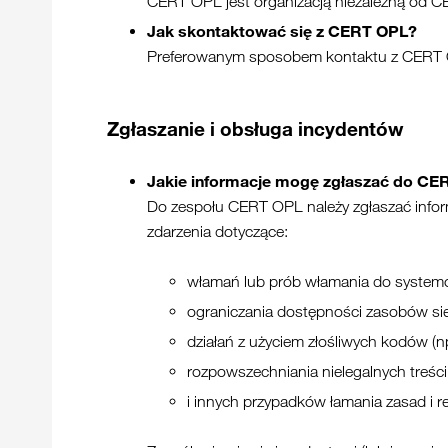
CERT OPL jest organizacją niezależną od C
Jak skontaktować się z CERT OPL?
Preferowanym sposobem kontaktu z CERT OP
Zgłaszanie i obsługa incydentów
Jakie informacje mogę zgłaszać do CE
Do zespołu CERT OPL należy zgłaszać inform
zdarzenia dotyczące:
włamań lub prób włamania do systemó
ograniczania dostępności zasobów siec
działań z użyciem złośliwych kodów (n
rozpowszechniania nielegalnych treści
i innych przypadków łamania zasad i r