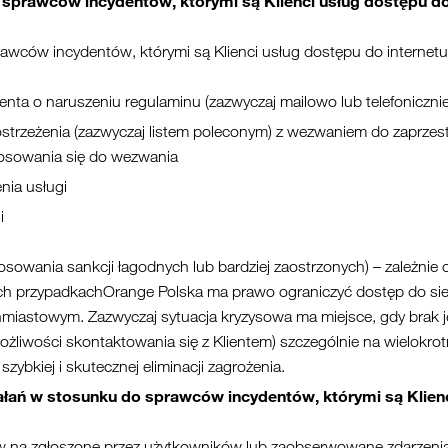
sprawców incydentów, którymi są Klienci usług dostępu do
awców incydentów, którymi są Klienci usług dostępu do internet
nta o naruszeniu regulaminu (zazwyczaj mailowo lub telefonicznie
strzeżenia (zazwyczaj listem poleconym) z wezwaniem do zaprzest
tosowania się do wezwania
nia usługi
i
tosowania sankcji łagodnych lub bardziej zaostrzonych) – zależnie
 przypadkachOrange Polska ma prawo ograniczyć dostęp do sieci 
astowym. Zazwyczaj sytuacja kryzysowa ma miejsce, gdy brak jes
liwości skontaktowania się z Klientem) szczególnie na wielokro
ybkiej i skutecznej eliminacji zagrożenia.
ań w stosunku do sprawców incydentów, którymi są Klienc
 na zgłoszone przez użytkowników lub zaobserwowane zdarzenia