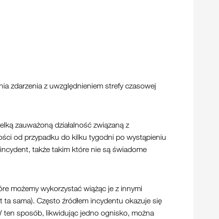
ia zdarzenia z uwzględnieniem strefy czasowej
zelką zauważoną działalność związaną z
ości od przypadku do kilku tygodni po wystąpieniu
ncydent, także takim które nie są świadome
óre możemy wykorzystać wiążąc je z innymi
t ta sama). Często źródłem incydentu okazuje się
W ten sposób, likwidując jedno ognisko, można