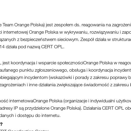
am Orange Polska) jest zespołem ds. reagowania na zagrożenia
ści internetowej Orange Polska w wykrywaniu, rozwiązywaniu i za
iązanych z bezpieczeństwem sieciowym. Zespół działa w struktur
014 działa pod nazwą CERT OPL.
st koordynacja i wsparcie społecznościOrange Polska w reago
zaufanego punktu zgłoszeniowego, obsługa i koordynacja incyden
pobiegającym incydentom (wskazówki i porady z zakresu poprawy b
agrożeniach i inne działania zwiększające świadomość z zakresu
ść internetowaOrange Polska (organizacje i indywidualni użytkow
h adresy IP są przydzielone Orange Polska). Działania CERT OPL 
danych i dostępu do internetu.
C?