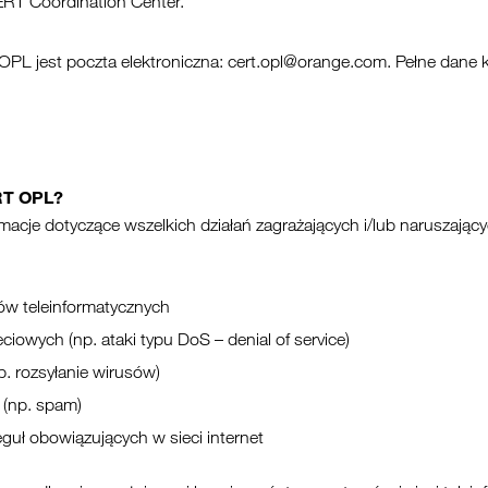
ERT Coordination Center.
L jest poczta elektroniczna: cert.opl@orange.com. Pełne dane 
RT OPL?
acje dotyczące wszelkich działań zagrażających i/lub naruszając
w teleinformatycznych
iowych (np. ataki typu DoS – denial of service)
p. rozsyłanie wirusów)
 (np. spam)
eguł obowiązujących w sieci internet