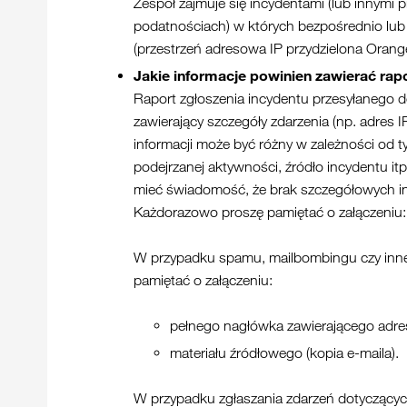
Zespół zajmuje się incydentami (lub innymi 
podatnościach) w których bezpośrednio lub 
(przestrzeń adresowa IP przydzielona Orange
Jakie informacje powinien zawierać rap
Raport zgłoszenia incydentu przesyłanego d
zawierający szczegóły zdarzenia (np. adres 
informacji może być różny w zależności od 
podejrzanej aktywności, źródło incydentu it
mieć świadomość, że brak szczegółowych i
Każdorazowo proszę pamiętać o załączeniu:
W przypadku spamu, mailbombingu czy innej 
pamiętać o załączeniu:
pełnego nagłówka zawierającego adres 
materiału źródłowego (kopia e-maila).
W przypadku zgłaszania zdarzeń dotyczącyc