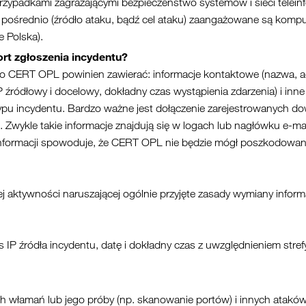
przypadkami zagrażającymi bezpieczeństwo systemów i sieci telein
pośrednio (źródło ataku, bądź cel ataku) zaangażowane są kompu
 Polska).
ort zgłoszenia incydentu?
o CERT OPL powinien zawierać: informacje kontaktowe (nazwa, adre
IP źródłowy i docelowy, dokładny czas wystąpienia zdarzenia) i in
typu incydentu. Bardzo ważne jest dołączenie zarejestrowanych 
p. Zwykle takie informacje znajdują się w logach lub nagłówku e-ma
nformacji spowoduje, że CERT OPL nie będzie mógł poszkodowan
aktywności naruszającej ogólnie przyjęte zasady wymiany informa
IP źródła incydentu, datę i dokładny czas z uwzględnieniem stre
h włamań lub jego próby (np. skanowanie portów) i innych atakó