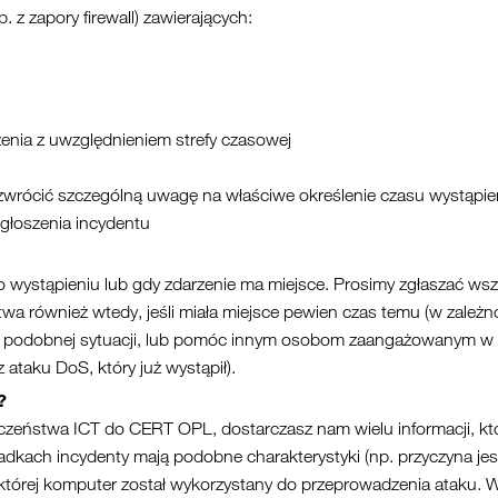
 z zapory firewall) zawierających:
zenia z uwzględnieniem strefy czasowej
zwrócić szczególną uwagę na właściwe określenie czasu wystąpien
zgłoszenia incydentu
po wystąpieniu lub gdy zdarzenie ma miejsce. Prosimy zgłaszać ws
wa również wtedy, jeśli miała miejsce pewien czas temu (w zależn
ość podobnej sytuacji, lub pomóc innym osobom zaangażowanym w i
 ataku DoS, który już wystąpił).
?
eczeństwa ICT do CERT OPL, dostarczasz nam wielu informacji, kt
adkach incydenty mają podobne charakterystyki (np. przyczyna jes
, której komputer został wykorzystany do przeprowadzenia ataku. 