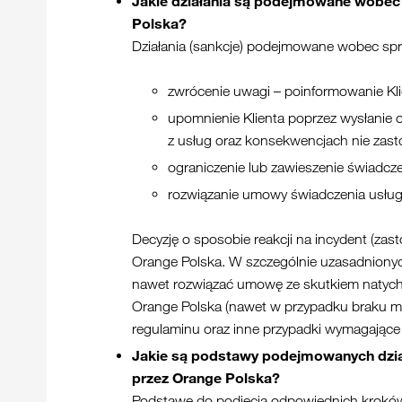
Jakie działania są podejmowane wobec 
Polska?
Działania (sankcje) podejmowane wobec spr
zwrócenie uwagi – poinformowanie Klie
upomnienie Klienta poprzez wysłanie o
z usług oraz konsekwencjach nie zas
ograniczenie lub zawieszenie świadcze
rozwiązanie umowy świadczenia usług
Decyzję o sposobie reakcji na incydent (zas
Orange Polska. W szczególnie uzasadnionych
nawet rozwiązać umowę ze skutkiem natychmi
Orange Polska (nawet w przypadku braku moż
regulaminu oraz inne przypadki wymagające sz
Jakie są podstawy podejmowanych dział
przez Orange Polska?
Podstawę do podjęcia odpowiednich kroków