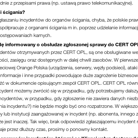
odnie z przepisami prawa (np. ustawą prawo telekomunikacyjne).
 ścigania?
zgłaszaniu incydentów do organów ścigania, chyba, że polskie pr
ółpracuje z organami ścigania m in. poprzez udzielanie informa
 postępowaniach karnych.
ędę informowany o obsłudze zgłoszonej sprawy do CERT OP
cydentów otrzymywanych przez CERT OPL, są one obsługiwane wedł
ości, zasięgu oraz dostępnych w dalej chwili zasobów. W pierwsze
eciowej Orange Polska (urządzenia, serwery, węzły podsieci), ataki
ub informacje i inne przypadki powodujące duże zagrożenie biznesow
aleźć w dokumencie opisującym zespół CERT OPL. CERT OPL również
ncydent możemy zwrócić się w przypadku, gdy potrzebujemy dalsz
incydentów, w przypadku, gdy zgłoszenie nie zawiera danych niezb
zenia incydentu?) nie będzie mogło być ono rozpatrzone. W więks
 lub instytucji zaangażowanej w incydent (np. abonenta, innego ze
jest inaczej. Tak więc, brak odpowiedzi zgłaszającemu incydent n
taje przez dłuższy czas, prosimy o ponowny kontakt.