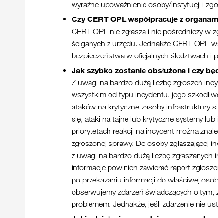
wyraźne upoważnienie osoby/instytucji i zg
Czy CERT OPL współpracuje z organami
CERT OPL nie zgłasza i nie pośredniczy w 
ściganych z urzędu. Jednakże CERT OPL wsp
bezpieczeństwa w oficjalnych śledztwach i
Jak szybko zostanie obsłużona i czy b
Z uwagi na bardzo dużą liczbę zgłoszeń in
wszystkim od typu incydentu, jego szkodliw
ataków na krytyczne zasoby infrastruktury si
się, ataki na tajne lub krytyczne systemy l
priorytetach reakcji na incydent można zn
zgłoszonej sprawy. Do osoby zgłaszającej i
z uwagi na bardzo dużą liczbę zgłaszanych 
informacje powinien zawierać raport zgłos
po przekazaniu informacji do właściwej osoby
obserwujemy zdarzeń świadczących o tym, że 
problemem. Jednakże, jeśli zdarzenie nie us