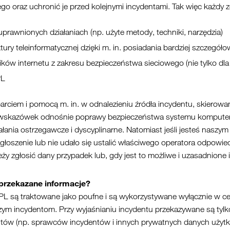
go oraz uchronić je przed kolejnymi incydentami. Tak więc każdy 
rawnionych działaniach (np. użyte metody, techniki, narzędzia)
ry teleinformatycznej dzięki m. in. posiadania bardziej szczegóło
w internetu z zakresu bezpieczeństwa sieciowego (nie tylko dla
PL
iem i pomocą m. in. w odnalezieniu źródła incydentu, skierowan
 wskazówek odnośnie poprawy bezpieczeństwa systemu komputer
ałania ostrzegawcze i dyscyplinarne. Natomiast jeśli jesteś naszy
 zgłoszenie lub nie udało się ustalić właściwego operatora odpowie
leży zgłosić dany przypadek lub, gdy jest to możliwe i uzasadnione
przekazane informacje?
L są traktowane jako poufne i są wykorzystywane wyłącznie w c
ym incydentom. Przy wyjaśnianiu incydentu przekazywane są tylko 
ów (np. sprawców incydentów i innych prywatnych danych użytkow