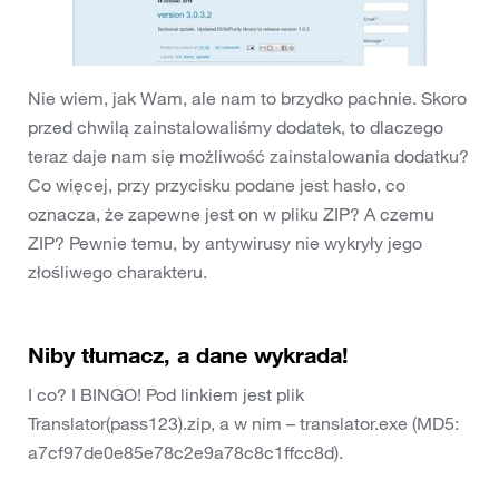
Nie wiem, jak Wam, ale nam to brzydko pachnie. Skoro
przed chwilą zainstalowaliśmy dodatek, to dlaczego
teraz daje nam się możliwość zainstalowania dodatku?
Co więcej, przy przycisku podane jest hasło, co
oznacza, że zapewne jest on w pliku ZIP? A czemu
ZIP? Pewnie temu, by antywirusy nie wykryły jego
złośliwego charakteru.
Niby tłumacz, a dane wykrada!
I co? I BINGO! Pod linkiem jest plik
Translator(pass123).zip, a w nim – translator.exe (MD5:
a7cf97de0e85e78c2e9a78c8c1ffcc8d).