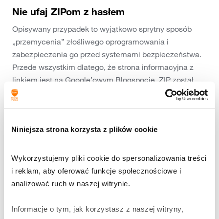
Nie ufaj ZIPom z hasłem
Opisywany przypadek to wyjątkowo sprytny sposób
„przemycenia” złośliwego oprogramowania i
zabezpieczenia go przed systemami bezpieczeństwa.
Przede wszystkim dlatego, że strona informacyjna z
linkiem jest na Google’owym Blogspocie, ZIP został
umieszczony na chmurowym dysku Google
(drive.google.com), a do transmisji z C&C
wykorzystywane są serwery Telegrama (Telegramu?). W
Niniejsza strona korzysta z plików cookie
efekcie nie ma możliwości zablokowania aktywności
przestępcy przez dostawcę internetu na żadnym z
poziomów, wiązałoby się to bowiem z ryzykiem
Wykorzystujemy pliki cookie do spersonalizowania treści 
uniemożliwienia dostępu do legalnych
i reklam, aby oferować funkcje społecznościowe i 
witryn/aktywności w opisywanych serwisach.
analizować ruch w naszej witrynie.
Co zatem zrobić? To co zawsze, dać sobie chwilę na
przemyślenie każdej aktywności, związanej z instalacją
Informacje o tym, jak korzystasz z naszej witryny, 