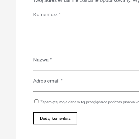
Twój adres email nie zostanie opublikowany.
Wy
Komentarz
*
Nazwa
*
Adres email
*
Zapamiętaj moje dane w tej przeglądarce podczas pisania k