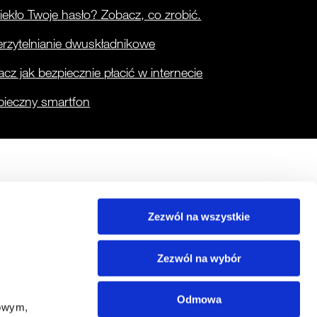
ekło Twoje hasło? Zobacz, co zrobić.
rzytelnianie dwuskładnikowe
cz jak bezpiecznie płacić w internecie
pieczny smartfon
Baza wiedzy
Inne
Zezwól na wszystkie
Raporty CERT Orange Polska
Usługi
nce
Pytania i odpowiedzi
Materiały filmowe
Zezwól na wybór
Odmowa
owym, 