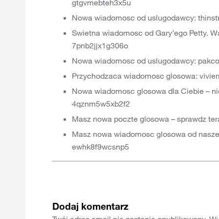
gtgvmebteh3x5u
Nowa wiadomosc od uslugodawcy: thinstr
Swietna wiadomosc od Gary’ego Petty. Waz
7pnb2jjx1g306o
Nowa wiadomosc od uslugodawcy: pakcoo
Przychodzaca wiadomosc glosowa: viviem
Nowa wiadomosc glosowa dla Ciebie – nie 
4qznm5w5xb2f2
Masz nowa poczte glosowa – sprawdz te
Masz nowa wiadomosc glosowa od naszej f
ewhk8f9wcsnp5
Dodaj komentarz