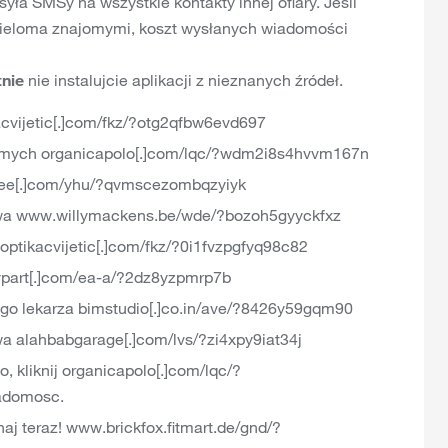
yła SMSy na wszystkie kontakty innej ofiary. Jeśli
z wieloma znajomymi, koszt wysłanych wiadomości
tnie
nie instalujcie aplikacji z nieznanych źródeł.
vijetic[.]com/fkz/?otg2qfbw6evd697
mych organicapolo[.]com/lqc/?wdm2i8s4hvvm167n
ree[.]com/yhu/?qvmscezombqzyiyk
wa www.willymackens.be/wde/?bozoh5gyyckfxz
tikacvijetic[.]com/fkz/?0i1fvzpgfyq98c82
lypart[.]com/ea-a/?2dz8yzpmrp7b
o lekarza bimstudio[.]co.in/ave/?8426y59gqm90
 alahbabgarage[.]com/lvs/?zi4xpy9iat34j
 kliknij organicapolo[.]com/lqc/?
iadomosc.
 teraz! www.brickfox.fitmart.de/gnd/?