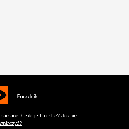
Poradniki
złamanie hasła jest trudne? Jak się
ezpieczyć?