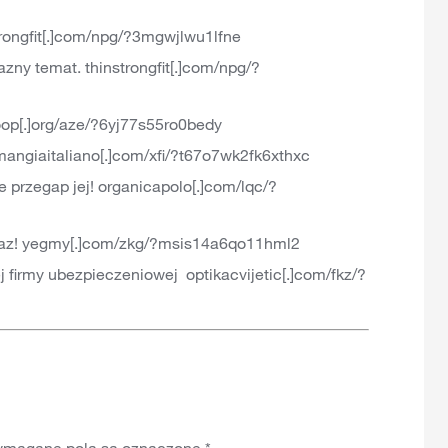
ongfit[.]com/npg/?3mgwjlwu1lfne
ny temat. thinstrongfit[.]com/npg/?
p[.]org/aze/?6yj77s55ro0bedy
angiaitaliano[.]com/xfi/?t67o7wk2fk6xthxc
przegap jej! organicapolo[.]com/lqc/?
raz! yegmy[.]com/zkg/?msis14a6qo11hml2
irmy ubezpieczeniowej optikacvijetic[.]com/fkz/?