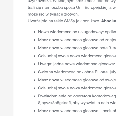
użytkownika. W kolejnym kroku nasz telefon wys
trafi się nam osoba spoza Unii Europejskiej, 
może iść w tysiące złotych.
Uważajcie na takie SMSy jak poniższe.
Absolu
Nowa wiadomosc od uslugodawcy: optikac
Masz nowa wiadomosc glosowa od znajo
Masz nowa wiadomosc glosowa beta.3-t
Odsluchaj swoja nowa wiadomosc gloso
Uwaga: jedna nowa wiadomosc glosowa: op
Swietna wiadomosc od Johna Elliotta. ju
Masz nowa wiadomosc glosowa od swojeg
Odsluchaj swoja nowa wiadomosc glosowa
Powiadomienie od operatora komorkowego,
8jppvzx8a5g4ecfi, aby wyswietlic cala w
Masz nowa wiadomosc glosowa – posluchaj