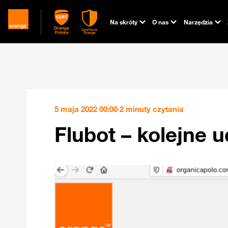
Na skróty
O nas
Narzędzia
5 maja 2022 00:00
·
2 minuty czytania
Flubot – kolejne 