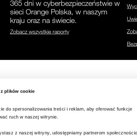
365 dni w cyberbezpieczeństwie w
Wyci
sieci Orange Polska, w naszym
Uwie
kraju oraz na świecie.
Zoba
Zobacz wszystkie raporty
Bez
Co nowego?
 z plików cookie
Alerty
Cyber Threat Intellige
Dane o zagrożeniach
e do spersonalizowania treści i reklam, aby oferować funkcje 
wać ruch w naszej witrynie.
zystasz z naszej witryny, udostępniamy partnerom społeczności