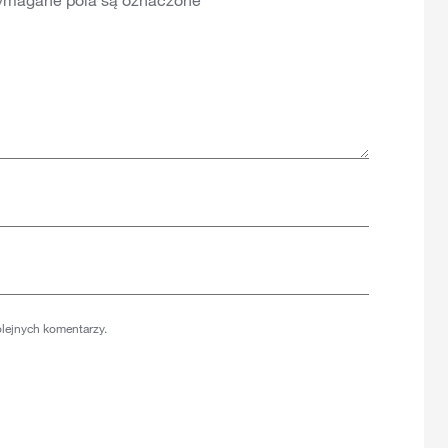
magane pola są oznaczone
*
olejnych komentarzy.