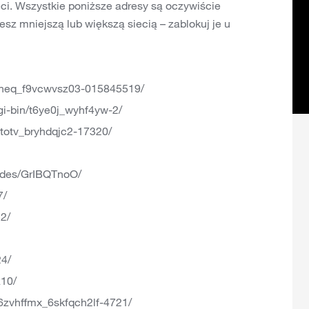
ci. Wszystkie poniższe adresy są oczywiście
esz mniejszą lub większą siecią – zablokuj je u
jneq_f9vcwvsz03-015845519/
gi-bin/t6ye0j_wyhf4yw-2/
q2totv_bryhdqjc2-17320/
udes/GrIBQTnoO/
7/
2/
4/
z10/
6zvhffmx_6skfqch2lf-4721/