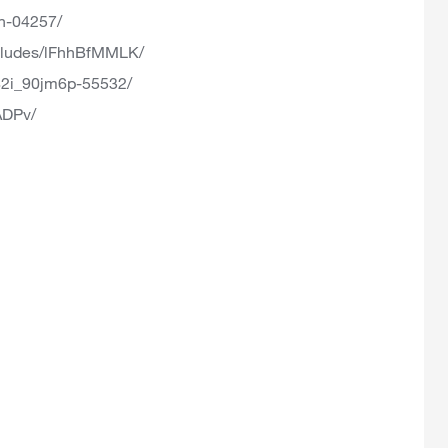
ln-04257/
cludes/lFhhBfMMLK/
82i_90jm6p-55532/
ADPv/