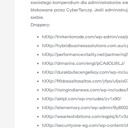
swoistego kompendium dla administratorów sie
blokowane przez CyberTarczę. Jeśli administruj
siebie.
Droppery:
hXXp://tnrkentonode.com/wp-admin/vxal
hXXp://hybridbusinesssolutions.com.au/c
hXXp://performancevitality.net/partner/r
hXXp://drmarins.com/engl/pCAdOLWLJ/
hXXp://durakbufecengelkoy.com/wp-incl
hXXp://fifidossaltosaltos.com/yfpo/ufjeix0
hXXp://risingindianews.com/wp-includes/l
hXXp://aktpl.com/wp-includes/zv1x90/
hXXp://elememory.com/wp-admin/9y8002
hXXp://weartexhibitions.com/eqplsj/b1v3
hXXp://securityone-eg.com/wp-content/c