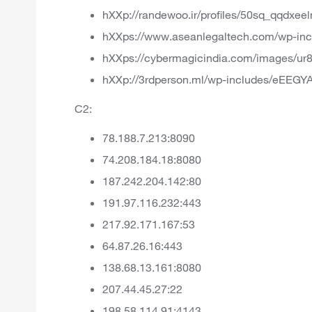
hXXp://randewoo.ir/profiles/50sq_qqdxee
hXXps://www.aseanlegaltech.com/wp-in
hXXps://cybermagicindia.com/images/ur
hXXp://3rdperson.ml/wp-includes/eEEGY
C2:
78.188.7.213:8090
74.208.184.18:8080
187.242.204.142:80
191.97.116.232:443
217.92.171.167:53
64.87.26.16:443
138.68.13.161:8080
207.44.45.27:22
198.58.114.91:4143