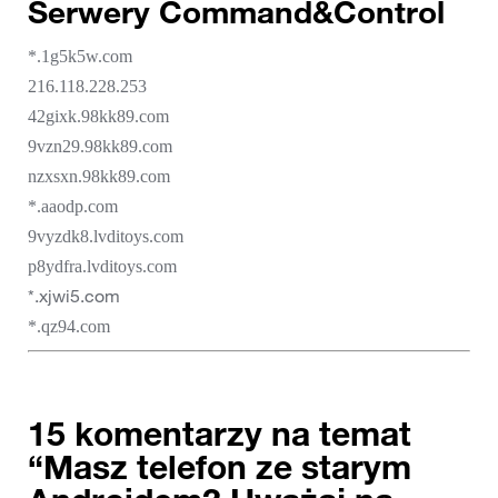
Serwery Command&Control
*.1g5k5w.com
216.118.228.253
42gixk.98kk89.com
9vzn29.98kk89.com
nzxsxn.98kk89.com
*.aaodp.com
9vyzdk8.lvditoys.com
p8ydfra.lvditoys.com
*.xjwi5.com
*.qz94.com
15 komentarzy na temat
“
Masz telefon ze starym