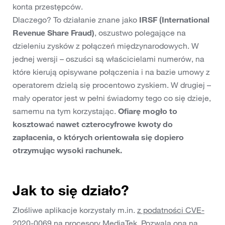
konta przestępców.
Dlaczego? To działanie znane jako
IRSF (International
Revenue Share Fraud)
, oszustwo polegające na
dzieleniu zysków z połączeń międzynarodowych. W
jednej wersji – oszuści są właścicielami numerów, na
które kierują opisywane połączenia i na bazie umowy z
operatorem dzielą się procentowo zyskiem. W drugiej –
mały operator jest w pełni świadomy tego co się dzieje,
samemu na tym korzystając.
Ofiarę mogło to
kosztować nawet czterocyfrowe kwoty do
zapłacenia, o których orientowała się dopiero
otrzymując wysoki rachunek.
Jak to się działo?
Złośliwe aplikacje korzystały m.in.
z podatności CVE-
2020-0069
na procesory MediaTek. Pozwala ona na