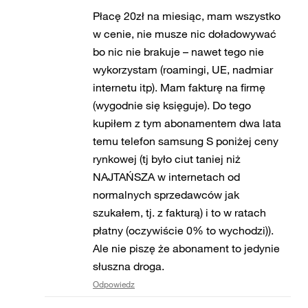
Płacę 20zł na miesiąc, mam wszystko
w cenie, nie musze nic doładowywać
bo nic nie brakuje – nawet tego nie
wykorzystam (roamingi, UE, nadmiar
internetu itp). Mam fakturę na firmę
(wygodnie się księguje). Do tego
kupiłem z tym abonamentem dwa lata
temu telefon samsung S poniżej ceny
rynkowej (tj było ciut taniej niż
NAJTAŃSZA w internetach od
normalnych sprzedawców jak
szukałem, tj. z fakturą) i to w ratach
płatny (oczywiście 0% to wychodzi)).
Ale nie piszę że abonament to jedynie
słuszna droga.
Odpowiedz