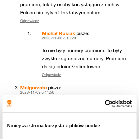
premium, tak by osoby korzystające z nich w
Polsce nie były aż tak łatwym celem.
Odpowiedz
Michał Rosiak
pisze:
2023-11-08 o 13:20
To nie były numery premium. To były
zwykłe zagraniczne numery. Premium
da się odciąć/zalimitować.
Odpowiedz
Małgorzata
pisze:
2023-11-09 o 11:56
tak. operator też powinien się ogarnąć, bo nie
można się uśmiechać kiedy kupa spływa po
twarzy
Niniejsza strona korzysta z plików cookie
operator nie wyciąga wniosków po fakcie i po
kilku zgłoszeniach od klientów nie robi nic aby