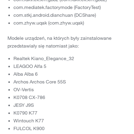
com.mediatek.factorymode (FactoryTest)
com.stkj.android.dianchuan (DCShare)
com.zhyw.uqak (com.zhyw.uqak)
Modele urządzeń, na których były zainstalowane
przedstawiały się natomiast jako:
Realtek Kiano_Elegance_32
LEAGOO Alfa 5
Alba Alba 6
Archos Archos Core 55S
OV-Vertis
K0708 CX-786
JESY J9S
K0790 K77
Wintouch K77
FULCOL K900