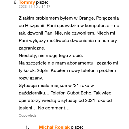
Tommy
pisze:
2023-11-10 o 14:47
Z takim problemem byłem w Orange. Połączenia
do Hiszpanii. Pani sprawdziła w komputerze – no
tak, dzwonił Pan. Nie, nie dzwoniłem. Niech mi
Pani wyłączy możliwość dzwonienia na numery
zagraniczne.
Niestety, nie mogę tego zrobić.
Na szczęście nie mam abonamentu i zezarło mi
tylko ok. 20pln. Kupiłem nowy telefon i problem
rozwiązany.
Sytuacja miała miejsce w ’21 roku w
październiku… Telefon Cubot Echo. Tak więc
operatorzy wiedzą o sytuacji od 2021 roku od
jesieni… No comment…
Odpowiedz
Michał Rosiak
pisze: