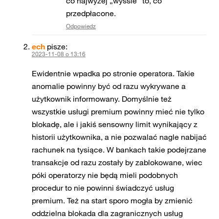
co najwyżej „wyssie” to, co
przedpłacone.
Odpowiedz
ech
pisze:
2023-11-08 o 13:16
Ewidentnie wpadka po stronie operatora. Takie
anomalie powinny być od razu wykrywane a
użytkownik informowany. Domyślnie też
wszystkie usługi premium powinny mieć nie tylko
blokadę, ale i jakiś sensowny limit wynikający z
historii użytkownika, a nie pozwalać nagle nabijać
rachunek na tysiące. W bankach takie podejrzane
transakcje od razu zostały by zablokowane, wiec
póki operatorzy nie będą mieli podobnych
procedur to nie powinni świadczyć usług
premium. Też na start sporo mogła by zmienić
oddzielna blokada dla zagranicznych usług