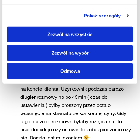
Cichy303
pisze:
2023-11-09 o 19:24
Pokaż szczegóły
Nie da się przewidzieć wszystkich błędów
=kreatywności hakerów. Jednakże błąd / dziura w
Zezwól na wszystkie
systemie musi być i to spora skoro można
wykorzystać ja do przejęcia urządzeń w bardzo
Zezwól na wybór
szybki sposób. Tylko się cieszyć że hakerzy
dzwonią a nie pobierają kasę z kont, dane
Odmowa
osobowe i inne rzeczy. Jak przeciwdziałać?
Operatorzy mogliby wprowadzić opcje ustawiana
na koncie klienta. Użytkownik podczas bardzo
długier rozmowy np po 45min ( czas do
ustawienia ) byłby proszony przez bota o
wciśnięcie na klawiaturze konkretnej cyfry. Gdy
tego nie zrobi rozmowa byłaby rozłączana. To
user decyduje czy ustawia to zabezpieczenie czy
nie. Reszta jest milczeniem