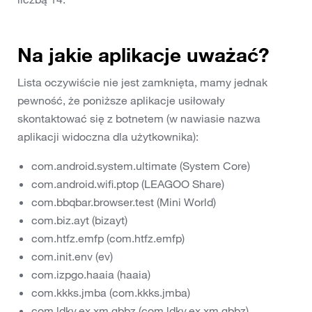
Na jakie aplikacje uważać?
Lista oczywiście nie jest zamknięta, mamy jednak
pewność, że poniższe aplikacje usiłowały
skontaktować się z botnetem (w nawiasie nazwa
aplikacji widoczna dla użytkownika):
com.android.system.ultimate (System Core)
com.android.wifi.ptop (LEAGOO Share)
com.bbqbar.browser.test (Mini World)
com.biz.ayt (bizayt)
com.htfz.emfp (com.htfz.emfp)
com.init.env (ev)
com.izpgo.haaia (haaia)
com.kkks.jmba (com.kkks.jmba)
com.ldkv.ex.xm.gbbz (com.ldkv.ex.xm.gbbz)