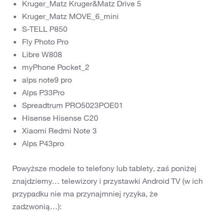
Kruger_Matz Kruger&Matz Drive 5
Kruger_Matz MOVE_6_mini
S-TELL P850
Fly Photo Pro
Libre W808
myPhone Pocket_2
alps note9 pro
Alps P33Pro
Spreadtrum PRO5023POE01
Hisense Hisense C20
Xiaomi Redmi Note 3
Alps P43pro
Powyższe modele to telefony lub tablety, zaś poniżej
znajdziemy… telewizory i przystawki Android TV (w ich
przypadku nie ma przynajmniej ryzyka, że
zadzwonią…):