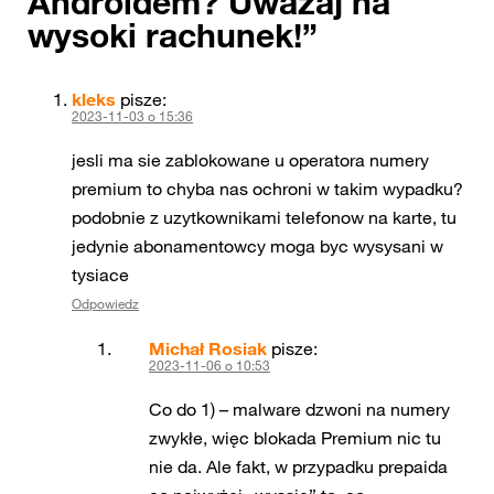
Androidem? Uważaj na
wysoki rachunek!
”
kleks
pisze:
2023-11-03 o 15:36
jesli ma sie zablokowane u operatora numery
premium to chyba nas ochroni w takim wypadku?
podobnie z uzytkownikami telefonow na karte, tu
jedynie abonamentowcy moga byc wysysani w
tysiace
Odpowiedz
Michał Rosiak
pisze:
2023-11-06 o 10:53
Co do 1) – malware dzwoni na numery
zwykłe, więc blokada Premium nic tu
nie da. Ale fakt, w przypadku prepaida