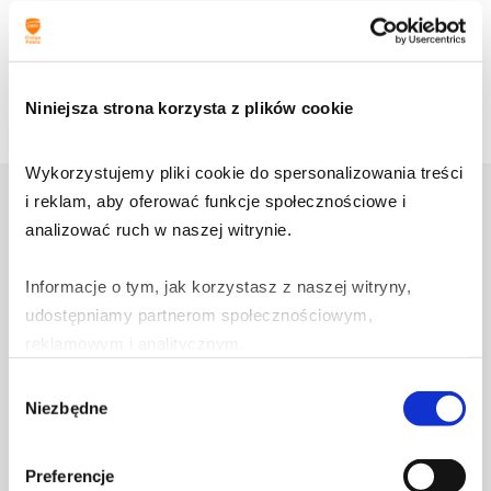
Podziel się:
Niniejsza strona korzysta z plików cookie
Wykorzystujemy pliki cookie do spersonalizowania treści 
Zobacz także
i reklam, aby oferować funkcje społecznościowe i 
analizować ruch w naszej witrynie.
Informacje o tym, jak korzystasz z naszej witryny, 
3 sierpnia 2026
udostępniamy partnerom społecznościowym, 
Jak działa Alert RCB i dlaczego
reklamowym i analitycznym.
Polska wciąż nie korzysta z Cell
Wybór
Broadcast?
Partnerzy mogą połączyć te informacje z innymi danymi 
Niezbędne
zgody
otrzymanymi od Ciebie lub uzyskanymi podczas 
Dowiedz się więcej
korzystania z ich usług.
Preferencje