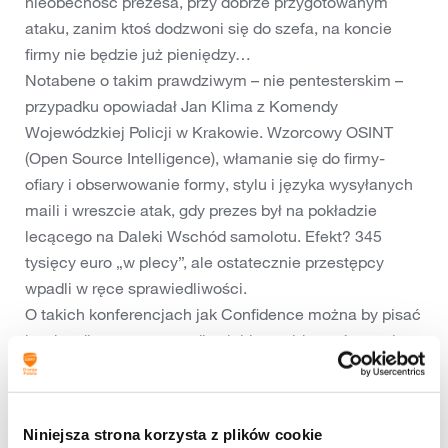
nieobecność prezesa, przy dobrze przygotowanym
ataku, zanim ktoś dodzwoni się do szefa, na koncie
firmy nie będzie już pieniędzy…
Notabene o takim prawdziwym – nie pentesterskim –
przypadku opowiadał Jan Klima z Komendy
Wojewódzkiej Policji w Krakowie. Wzorcowy OSINT
(Open Source Intelligence), włamanie się do firmy-
ofiary i obserwowanie formy, stylu i języka wysyłanych
maili i wreszcie atak, gdy prezes był na pokładzie
lecącego na Daleki Wschód samolotu. Efekt? 345
tysięcy euro „w plecy”, ale ostatecznie przestępcy
wpadli w ręce sprawiedliwości.
O takich konferencjach jak Confidence można by pisać
bardzo długo, a tematy dla siebie znajdą zarówno ci
szukający „miękkiego” bezpieczeństwa jak i ci, którzy z
wypiekami na twarzach patrzą w totalnie niezrozumiałe
np. dla mnie linijki kodu. Za rok w czerwcu w Krakowie
Niniejsza strona korzysta z plików cookie
kolejny Confidence. Warto zajrzeć.