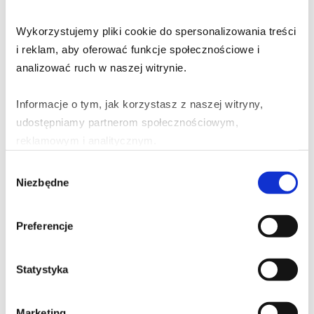
Wykorzystujemy pliki cookie do spersonalizowania treści 
i reklam, aby oferować funkcje społecznościowe i 
analizować ruch w naszej witrynie.
Dodaj komentarz
Twój adres email nie zostanie opublikowany.
Informacje o tym, jak korzystasz z naszej witryny, 
Wymagane pola są oznaczone
*
udostępniamy partnerom społecznościowym, 
reklamowym i analitycznym.
Komentarz
*
Wybór
Partnerzy mogą połączyć te informacje z innymi danymi 
Niezbędne
zgody
otrzymanymi od Ciebie lub uzyskanymi podczas 
korzystania z ich usług.
Preferencje
Nazwa
*
Statystyka
Adres email
*
Marketing