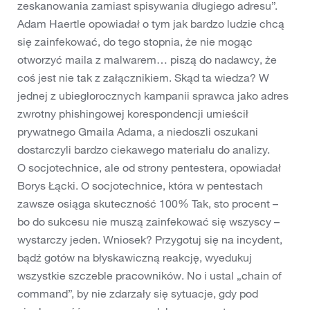
zeskanowania zamiast spisywania długiego adresu”.
Adam Haertle opowiadał o tym jak bardzo ludzie chcą
się zainfekować, do tego stopnia, że nie mogąc
otworzyć maila z malwarem… piszą do nadawcy, że
coś jest nie tak z załącznikiem. Skąd ta wiedza? W
jednej z ubiegłorocznych kampanii sprawca jako adres
zwrotny phishingowej korespondencji umieścił
prywatnego Gmaila Adama, a niedoszli oszukani
dostarczyli bardzo ciekawego materiału do analizy.
O socjotechnice, ale od strony pentestera, opowiadał
Borys Łącki. O socjotechnice, która w pentestach
zawsze osiąga skuteczność 100% Tak, sto procent –
bo do sukcesu nie muszą zainfekować się wszyscy –
wystarczy jeden. Wniosek? Przygotuj się na incydent,
bądź gotów na błyskawiczną reakcję, wyedukuj
wszystkie szczeble pracowników. No i ustal „chain of
command”, by nie zdarzały się sytuacje, gdy pod