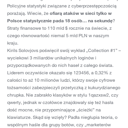
Policyjne statystyki związane z cyberprzestępczością
porażają. Wiecie, że
ofiarą ataków w sieci tylko w
Polsce statystycznie pada 18 osób… na sekundę
?
Straty finansowe to 110 mld $ rocznie na świecie, z
czego równowartość niemal 5 mld PLN w naszym
kraju.
Kirils Solovjovs poświęcił swój wykład „Collection #1” –
wyciekowi 3 miliardów unikalnych loginów i
przyporządkowanych do nich haseł z całego świata.
Liderem oczywiście okazało się 123456, a 0,32% z
całości to aż 10 milionów ludzi, którzy swoje cyfrowe
tożsamości zabezpieczyli przetyczką z kukurydzianego
chrupka. Nie zabrakło klasyków w stylu 1qazxsw2, czy
qwerty, jednak w czołówce znajdowały się też hasła
dość mocne, nie przypominające „ścieżki” na
klawiaturze. Skąd się wzięły? Padła niegłupia teoria, o
wspólnym haśle dla grupy botów, czy „marketerów