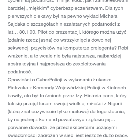
życiem są podatności i linijki kodu, jak i zainteresowani
bardziej „miękkim” cyberbezpieczeństwem. Dla tych
pierwszych ciekawy był na pewno wykład Michała
Sajdaka o szczegółach niezałatanych podatności z
lat… 80. i 90. Pilot do prezentacji, którego można użyć
(zdalnie rzecz jasna) do wstrzyknięcia dowolnej
sekwencji przycisków na komputerze prelegenta? Robi
wrażenie, a to wcale nie była najstarsza, najbardziej
abstrakcyjna i najprostsza do zexploitowania
podatność.
Opowieści o CyberPolicji w wykonaniu Łukasza
Pietrzaka z Komendy Wojewódzkiej Policji w Kielcach
bawiły, ale był to śmiech przez łzy. Historia pana, który
tak się przejął losem swojej wielkiej miłości z Nigerii
(którą znał oczywiście tylko mailowo) do tego stopnia,
by na jednej z komend powiatowych zgłosić jej…
porwanie dowodzi, że przed ekspertami uczącymi
świadomości zagrożeń w sieci jest jeszcze dużo pracy.