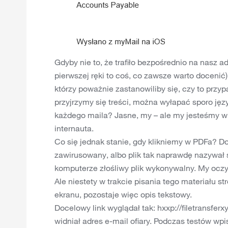
Gdyby nie to, że trafiło bezpośrednio na nasz 
pierwszej ręki to coś, co zawsze warto docenić
którzy poważnie zastanowiliby się, czy to przy
przyjrzymy się treści, można wyłapać sporo jęz
każdego maila? Jasne, my – ale my jesteśmy w
internauta.
Co się jednak stanie, gdy klikniemy w PDFa? Do
zawirusowany, albo plik tak naprawdę nazywał s
komputerze złośliwy plik wykonywalny. My oczyw
Ale niestety w trakcie pisania tego materiału st
ekranu, pozostaje więc opis tekstowy.
Docelowy link wyglądał tak: hxxp://filetransfer
widniał adres e-mail ofiary. Podczas testów wpi