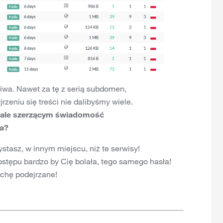
zciwa. Nawet za tę z serią subdomen,
zeniu się treści nie dalibyśmy wiele.
riale szerzącym świadomość
da?
ystasz, w innym miejscu, niż te serwisy!
dostępu bardzo by Cię bolała, tego samego hasła!
ochę podejrzane!