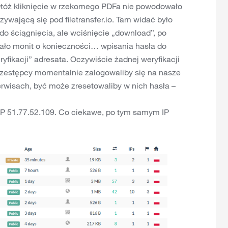
 Otóż kliknięcie w rzekomego PDFa nie powodowało
zywającą się pod filetransfer.io. Tam widać było
do ściągnięcia, ale wciśnięcie „download”, po
ało monit o konieczności… wpisania hasła do
yfikacji” adresata. Oczywiście żadnej weryfikacji
rzestępcy momentalnie zalogowaliby się na nasze
erwisach, być może zresetowaliby w nich hasła –
IP 51.77.52.109. Co ciekawe, po tym samym IP