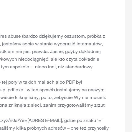
adres abuse (bardzo dziękujemy oszustom, próbka z
), jesteśmy sobie w stanie wyobrazić internautów,
padkiem nie jest prawda. Jasne, gdyby dokładniej
ykowych niedociągnięć, ale kto czyta dokładnie
 tym aspekcie… nieco inni, niż standardowy
 tej pory w takich mailach albo PDF był
ię .pdf.exe i w ten sposób instalujemy na naszym
iście kliknęliśmy, po to, żebyście Wy nie musieli.
rona zniknęła z sieci, zanim przygotowaliśmy zrzut
xy.xyz/n0a/?e=[ADRES E-MAIL], gdzie po znaku ‘=’
saliśmy kilka próbnych adresów – one też przynosiły