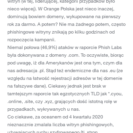
witryn (w tej, liderującej, kategorii przypadków było
nieco więcej). W Orange Polska jest nieco inaczej,
dominują bowiem domeny, wykupowane na pierwszy
rok za darmo. A potem? Nie ma żadnego potem, często
phishingowe witryny znikają po kilku godzinach od
rozpoczęcia kampanii.
Niemal połowa (46,9%) ataków w raporcie Phish Labs
była dokonywana z domeny .com. To oczywiste, biorąc
pod uwagę, iż dla Amerykanów jest ona tym, czym dla
nas adresacja .pl. Stąd też endemiczne dla nas .eu (ze
względu na łatwość rejestracji adresów w tej domenie
na fałszywe dane). Ciekawy jednak jest brak w
tamtejszym raporcie tak egzotycznych TLD jak *.cyou,
.online, .site, czy .xyz, grających dość istotną rolę w
przypadkach, wykrywanych u nas.
Co ciekawe, za oceanem od 4 kwartału 2020
nieznacznie zmalała liczba witryn phishingowych,
używających ruchu szyfrowanego (tj. stron,