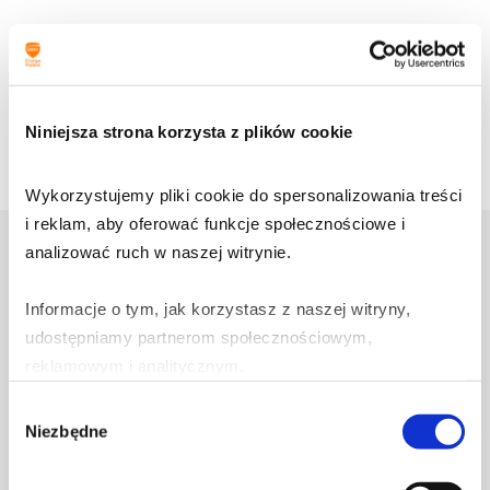
Podziel się:
Niniejsza strona korzysta z plików cookie
Wykorzystujemy pliki cookie do spersonalizowania treści 
i reklam, aby oferować funkcje społecznościowe i 
Zobacz także
analizować ruch w naszej witrynie.
Informacje o tym, jak korzystasz z naszej witryny, 
udostępniamy partnerom społecznościowym, 
3 sierpnia 2026
reklamowym i analitycznym.
Jak działa Alert RCB i dlaczego
Polska wciąż nie korzysta z Cell
Wybór
Partnerzy mogą połączyć te informacje z innymi danymi 
Niezbędne
zgody
Broadcast?
otrzymanymi od Ciebie lub uzyskanymi podczas 
korzystania z ich usług.
Dowiedz się więcej