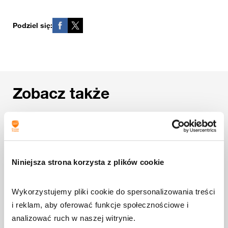
Podziel się:
Zobacz także
3 sierpnia 2026
Jak działa Alert RCB i dlaczego
Niniejsza strona korzysta z plików cookie
Polska wciąż nie korzysta z Cell
Broadcast?
Wykorzystujemy pliki cookie do spersonalizowania treści 
Dowiedz się więcej
i reklam, aby oferować funkcje społecznościowe i 
analizować ruch w naszej witrynie.