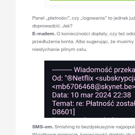
Panel „płatności”, czy „logowania” to jednak j
doprowadzić. Jak?
E-mailem.
O konieczności dopłaty, czy też odr
przedłużenia konta. Albo sugerując, że musim
niesłychanie pilnym celu.
SMS-em.
Smishing to bezdyskusyjnie najpopula
Wyjątkowe promocje, konieczność dopłaty do r