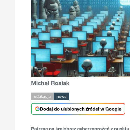
Michał Rosiak
edukacja
news
Dodaj do ulubionych źródeł w Google
Patrząc na krajobraz cyberzagrożeń z punkt