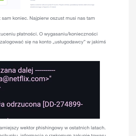
uż sam koniec. Najpierw oszust musi nas tam
zuceniu płatności. O wygasaniu/konieczności
y zalogować się na konto „usługodawcy” w jakimś
rniejszy wektor phishingowy w ostatnich latach.
achunku, informacja o rzekomym zakupie towaru,