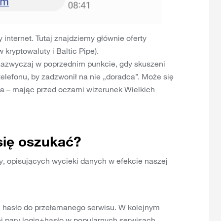
y internet. Tutaj znajdziemy głównie oferty
 kryptowaluty i Baltic Pipe).
azwyczaj w poprzednim punkcie, gdy skuszeni
telefonu, by zadzwonił na nie „doradca”. Może się
e ta – mając przed oczami wizerunek Wielkich
się oszukać?
 opisujących wycieki danych w efekcie naszej
 i hasło do przełamanego serwisu. W kolejnym
j pary login+hasło w popularnych serwisach