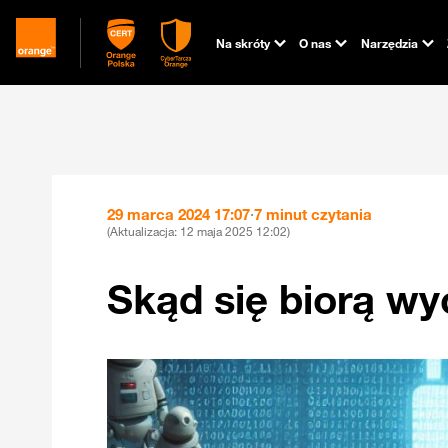
Na skróty
O nas
Narzędzia
29 marca 2024 17:07
·
7 minut czytania
(Aktualizacja:
12 maja 2025 12:02
)
Skąd się biorą wy