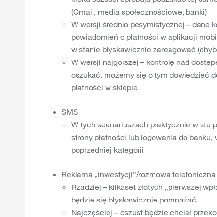
(Gmail, media społecznościowe, banki)
W wersji średnio pesymistycznej – dane k
powiadomień o płatności w aplikacji mob
w stanie błyskawicznie zareagować (chyba
W wersji najgorszej – kontrolę nad dostę
oszukać, możemy się o tym dowiedzieć d
płatności w sklepie
SMS
W tych scenariuszach praktycznie w stu 
strony płatności lub logowania do banku,
poprzedniej kategorii
Reklama „inwestycji”/rozmowa telefoniczna
Rzadziej – kilkaset złotych „pierwszej wpł
będzie się błyskawicznie pomnażać.
Najczęściej – oszust będzie chciał przek