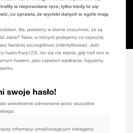
rafiły w niepowołane ręce, tylko kiedy to się
owić, co sprawia, że wycieki danych w ogóle mają
roblem. Ba, jesteśmy w stanie zrozumieć, że są
ła! Jakie? Takie, w których podajemy co najwyżej
asz bardziej szczegółowo zidentyfikować. Jeśli
hasło Karp123!, nic się nie stanie, gdy trafi ono w
 samym hasłem, jako zapaleni wędkarze, logujemy
 banku.
mi swoje hasło!
stało wielokrotnie odmienione przez wszystkie
skiego:
ernauty informacji umożliwiających nielegalny