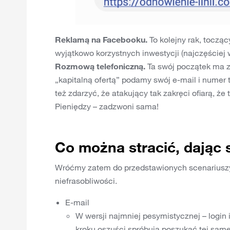
Reklamą na Facebooku.
To kolejny rak, tocząc
wyjątkowo korzystnych inwestycji (najczęściej w
Rozmową telefoniczną.
Ta swój początek ma z
„kapitalną ofertą” podamy swój e-mail i numer 
też zdarzyć, że atakujący tak zakręci ofiarą, ż
Pieniędzy – zadzwoni sama!
Co można stracić, dając 
Wróćmy zatem do przedstawionych scenariuszy,
niefrasobliwości.
E-mail
W wersji najmniej pesymistycznej – login
kroku oszuści spróbują poszukać tej same