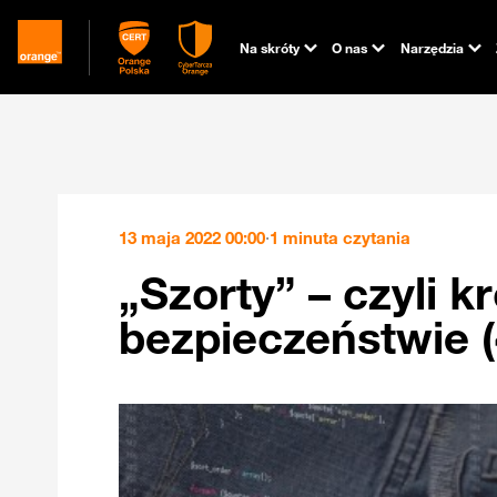
Na skróty
O nas
Narzędzia
13 maja 2022 00:00
·
1 minuta czytania
„Szorty” – czyli k
bezpieczeństwie (