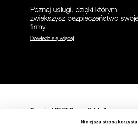
Poznaj usługi, dzięki którym
zwiększysz bezpieczeństwo swoje
firmy
Dowiedz się więcej
Czym jest CERT Orange Polska?
Niniejsza strona korzysta
CERT Orange Polska (Computer Emergency Response Team)
to specjalistyczna jednostka w strukturach Orange Polska,
odpowiedzialna za bezpieczeństwo użytkowników internetu,
korzystających z sieci operatora.