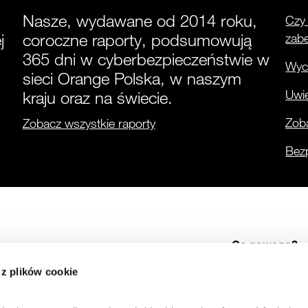
Nasze, wydawane od 2014 roku,
Czy 
j
coroczne raporty, podsumowują
zab
365 dni w cyberbezpieczeństwie w
Wyci
sieci Orange Polska, w naszym
Uwie
kraju oraz na świecie.
Zoba
Zobacz wszystkie raporty
Bez
Co nowego?
 z plików cookie
Alerty
Cyber Threat Intellige
Dane o zagrożeniach