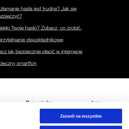
złamanie hasła jest trudne? Jak się
ezpieczyć?
ekło Twoje hasło? Zobacz, co zrobić.
rzytelnianie dwuskładnikowe
cz jak bezpiecznie płacić w internecie
pieczny smartfon
Baza wiedzy
Inne
Raporty CERT Orange Polska
Usługi
Zezwól na wszystkie
nce
Pytania i odpowiedzi
Materiały filmowe