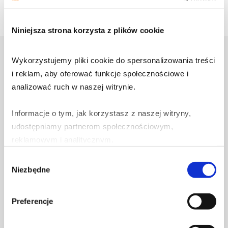
Niniejsza strona korzysta z plików cookie
Zobacz także
Wykorzystujemy pliki cookie do spersonalizowania treści 
i reklam, aby oferować funkcje społecznościowe i 
analizować ruch w naszej witrynie.
3 sierpnia 2026
Informacje o tym, jak korzystasz z naszej witryny, 
Jak działa Alert RCB i dlaczego
udostępniamy partnerom społecznościowym, 
Polska wciąż nie korzysta z Cell
reklamowym i analitycznym.
Broadcast?
Wybór
Dowiedz się więcej
Partnerzy mogą połączyć te informacje z innymi danymi 
Niezbędne
zgody
otrzymanymi od Ciebie lub uzyskanymi podczas 
korzystania z ich usług.
Preferencje
28 lipca 2026