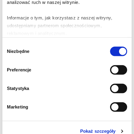
analizować ruch w naszej witrynie.
XMC.pl
pisze:
2024-03-02 o 17:53
Informacje o tym, jak korzystasz z naszej witryny, 
Czy masz swoje nietypowe kryteria wyboru
udostępniamy partnerom społecznościowym, 
tematów, które decydują o tym, co staje się
reklamowym i analitycznym.
głównym punktem fokalnym danego wpisu na
Wybór
blogu?
Partnerzy mogą połączyć te informacje z innymi danymi 
Niezbędne
zgody
Odpowiedz
otrzymanymi od Ciebie lub uzyskanymi podczas 
korzystania z ich usług.
Michał Rosiak
pisze:
Preferencje
2024-03-04 o 15:49
A czemu pytasz? Bo odpowiedź brzmi:
Statystyka
to zależy.
Odpowiedz
Marketing
Dodaj komentarz
Twój adres email nie zostanie opublikowany.
Wymagane pola są oznaczone
*
Pokaż szczegóły