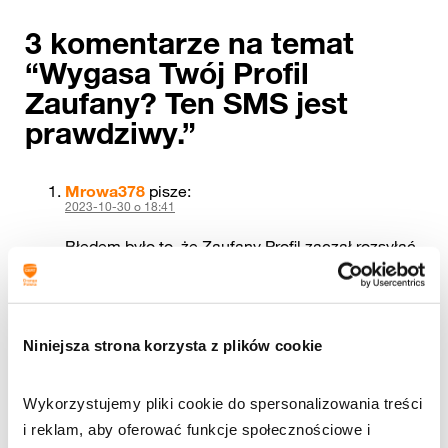
3 komentarze na temat
“
Wygasa Twój Profil
Zaufany? Ten SMS jest
prawdziwy.
”
Mrowa378
pisze:
2023-10-30 o 18:41
Błędem było to, że Zaufany Profil zaczął rozsyłać
zwykłe SMS-y, a inni myśleli, że to jest scam
natomiast ci, co te SMSy wysyłali, to mogli się
dwa razy zastanowić i powiadomić każdego
Niniejsza strona korzysta z plików cookie
użytkownika powiadomieniem w aplikacji nie
SMS-em. nie wiadomo było czy ktoś się
podszywa, czy nie?
Wykorzystujemy pliki cookie do spersonalizowania treści 
Odpowiedz
i reklam, aby oferować funkcje społecznościowe i 