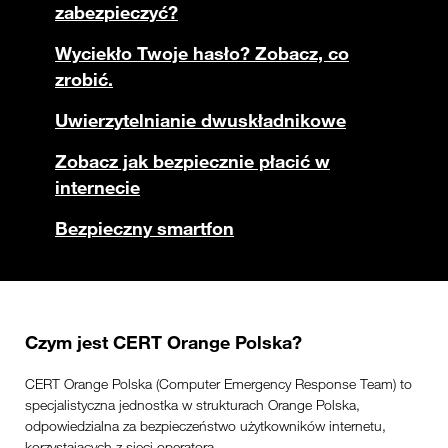
zabezpieczyć?
Wyciekło Twoje hasło? Zobacz, co
zrobić.
Uwierzytelnianie dwuskładnikowe
Zobacz jak bezpiecznie płacić w
internecie
Bezpieczny smartfon
Czym jest CERT Orange Polska?
CERT Orange Polska (Computer Emergency Response Team) to
specjalistyczna jednostka w strukturach Orange Polska,
odpowiedzialna za bezpieczeństwo użytkowników internetu,
korzystających z sieci operatora.