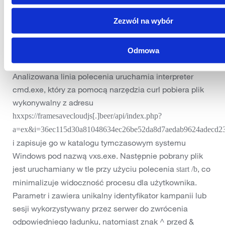
poleceniem systemowym.
Zezwól na wybór
W przeciwieństwie do klasycznych exploitów atak nie
wykorzystuje podatności w systemie operacyjnym.
Zamiast tego wykorzystuje zaufanie użytkownika oraz
Odmowa
jego aktywny udział w procesie infekcji.
Analizowana linia polecenia uruchamia interpreter
cmd.exe, który za pomocą narzędzia curl pobiera plik
wykonywalny z adresu
hxxps://framesavecloudjs[.]beer/api/index.php?
a=ex&i=36ec115d30a81048634ec26be52da8d7aedab9624adecd23
i zapisuje go w katalogu tymczasowym systemu
Windows pod nazwą vxs.exe. Następnie pobrany plik
jest uruchamiany w tle przy użyciu polecenia
, co
start /b
minimalizuje widoczność procesu dla użytkownika.
Parametr i zawiera unikalny identyfikator kampanii lub
sesji wykorzystywany przez serwer do zwrócenia
odpowiedniego ładunku, natomiast znak ^ przed &