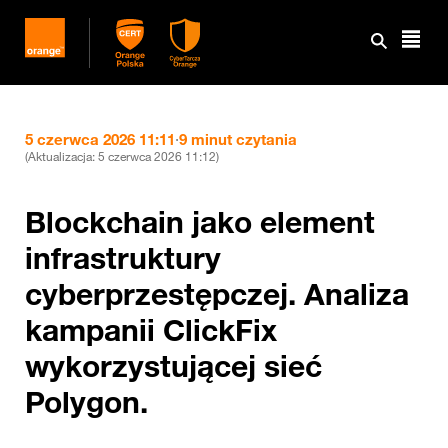
5 czerwca 2026 11:11
·
9 minut czytania
(Aktualizacja:
5 czerwca 2026 11:12
)
Blockchain jako element
infrastruktury
cyberprzestępczej. Analiza
kampanii ClickFix
wykorzystującej sieć
Polygon.