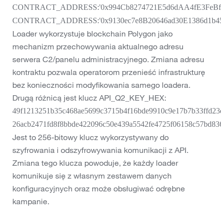
CONTRACT_ADDRESS:'0x994Cb8274721E5d6dAA4fE3FeBf8
CONTRACT_ADDRESS:'0x9130ec7e8B20646ad30E1386d1b45
Loader wykorzystuje blockchain Polygon jako
mechanizm przechowywania aktualnego adresu
serwera C2/panelu administracyjnego. Zmiana adresu
kontraktu pozwala operatorom przenieść infrastrukturę
bez konieczności modyfikowania samego loadera.
Drugą różnicą jest klucz API_Q2_KEY_HEX:
49f1213251b35c468ae5699c3715b4f16bde9910c9e17b7b33ffd23
26acb2471fd8f8bbde422096c50e439a5542fe4725f06158c57bd83
Jest to 256-bitowy klucz wykorzystywany do
szyfrowania i odszyfrowywania komunikacji z API.
Zmiana tego klucza powoduje, że każdy loader
komunikuje się z własnym zestawem danych
konfiguracyjnych oraz może obsługiwać odrębne
kampanie.