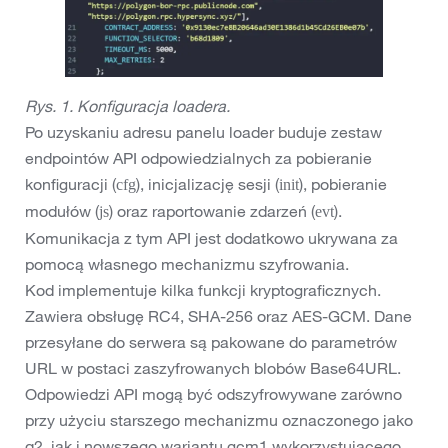
Rys. 1. Konfiguracja loadera.
Po uzyskaniu adresu panelu loader buduje zestaw
endpointów API odpowiedzialnych za pobieranie
konfiguracji (
), inicjalizację sesji (
), pobieranie
cfg
init
modułów (
) oraz raportowanie zdarzeń (
).
js
evt
Komunikacja z tym API jest dodatkowo ukrywana za
pomocą własnego mechanizmu szyfrowania.
Kod implementuje kilka funkcji kryptograficznych.
Zawiera obsługę RC4, SHA-256 oraz AES-GCM. Dane
przesyłane do serwera są pakowane do parametrów
URL w postaci zaszyfrowanych blobów Base64URL.
Odpowiedzi API mogą być odszyfrowywane zarówno
przy użyciu starszego mechanizmu oznaczonego jako
q2, jak i nowszego wariantu gcm1 wykorzystującego