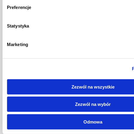
28 lipca 2026
Preferencje
Jak zbudować skuteczną
ochronę przed ransomware
Statystyka
Dowiedz się więcej
Marketing
22 lipca 2026
Apple wzmacnia kontrolę
Zezwól na wszystkie
rodzicielską w iOS. Co zmieniają
nowe funkcje dla dzieci i
Zezwól na wybór
rodziców?
Dowiedz się więcej
Odmowa