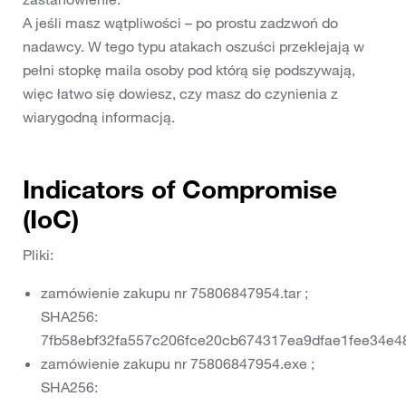
A jeśli masz wątpliwości – po prostu zadzwoń do
nadawcy. W tego typu atakach oszuści przeklejają w
pełni stopkę maila osoby pod którą się podszywają,
więc łatwo się dowiesz, czy masz do czynienia z
wiarygodną informacją.
Indicators of Compromise
(IoC)
Pliki:
zamówienie zakupu nr 75806847954.tar ;
SHA256:
7fb58ebf32fa557c206fce20cb674317ea9dfae1fee34e
zamówienie zakupu nr 75806847954.exe ;
SHA256: