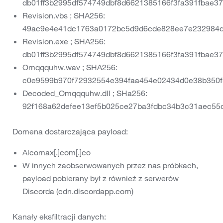
db01ff3b2995df574749dbf8d6621385166f3fa391fbae3
Revision.vbs ; SHA256:
49ac9e4e41dc1763a0172bc5d9d6cde828ee7e232984
Revision.exe ; SHA256:
db01ff3b2995df574749dbf8d6621385166f3fa391fbae3
Omqqquhw.wav ; SHA256:
c0e9599b970f72932554e394faa454e02434d0e38b350f
Decoded_Omqqquhw.dll ; SHa256:
92f168a62defee13ef5b025ce27ba3fdbc34b3c31aec55
Domena dostarczająca payload:
Alcomax[.]com[.]co
W innych zaobserwowanych przez nas próbkach,
payload pobierany był z również z serwerów
Discorda (cdn.discordapp.com)
Kanały eksfiltracji danych: