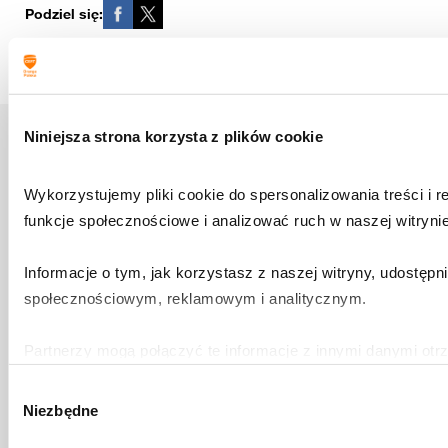
Podziel się:
Niniejsza strona korzysta z plików cookie
Zobacz także
Wykorzystujemy pliki cookie do spersonalizowania treści i r
funkcje społecznościowe i analizować ruch w naszej witrynie
3 sierpnia 2026
Jak działa Alert RCB i dlaczego
Informacje o tym, jak korzystasz z naszej witryny, udostępn
Polska wciąż nie korzysta z Cell
społecznościowym, reklamowym i analitycznym.
Broadcast?
Partnerzy mogą połączyć te informacje z innymi danymi otr
Dowiedz się więcej
lub uzyskanymi podczas korzystania z ich usług.
Wybór
Niezbędne
zgody