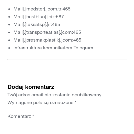
Mail[.]medster[.]com.tr:465
Mail[.]bestblue[.]biz:587
Mail[.]taksatsp[.]ir:465
Mail[.]transporteatlas[.]com:465
Mail[.]presmakplastik[.]com:465
infrastruktura komunikatora Telegram
Dodaj komentarz
Twój adres email nie zostanie opublikowany.
Wymagane pola są oznaczone
*
Komentarz
*