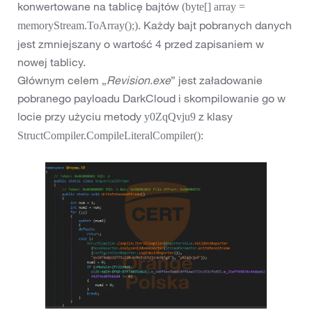
konwertowane na tablicę bajtów
(byte[] array =
. Każdy bajt pobranych danych
memoryStream.ToArray();)
jest zmniejszany o wartość 4 przed zapisaniem w
nowej tablicy.
Głównym celem „
Revision.exe
” jest załadowanie
pobranego payloadu DarkCloud i skompilowanie go w
locie przy użyciu metody
z klasy
y0ZqQvju9
:
StructCompiler.CompileLiteralCompiler()