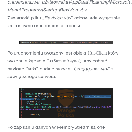
c:\users\nazwa_użytkownika\AppData\Roaming\Microsoft\
Menu\Programs\Startup\Revision.vbs
.
Zawartość pliku „
Revision.vbs
” odpowiada wyłącznie
za ponowne uruchomienie procesu:
Po uruchomieniu tworzony jest obiekt
który
HttpClient
wykonuje żądanie
, aby pobrać
GetStreamAsync()
payload DarkClouda o nazwie „
Omqqquhw.wav
” z
zewnętrznego serwera:
Po zapisaniu danych w MemoryStream są one