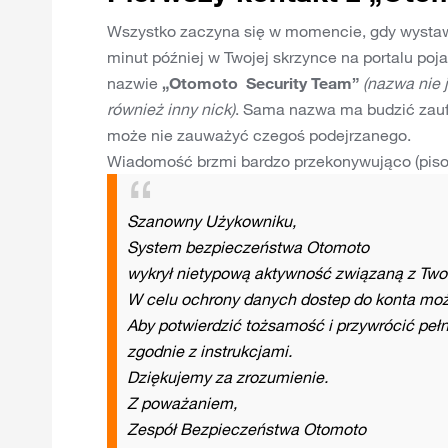
Wszystko zaczyna się w momencie, gdy wystaw
minut później w Twojej skrzynce na portalu po
nazwie
„Otomoto Security Team”
(nazwa nie 
również inny nick)
. Sama nazwa ma budzić zaufa
może nie zauważyć czegoś podejrzanego.
Wiadomość brzmi bardzo przekonywująco (pisow
Szanowny Użykowniku,
System bezpieczeństwa Otomoto
wykrył nietypową aktywność związaną z Tw
W celu ochrony danych dostep do konta mo
Aby potwierdzić tożsamość i przywrócić pełn
zgodnie z instrukcjami.
Dziękujemy za zrozumienie.
Z poważaniem,
Zespół Bezpieczeństwa Otomoto