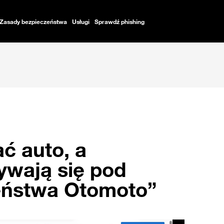
Zasady bezpieczeństwa
Usługi
Sprawdź phishing
ć auto, a
ywają się pod
eństwa Otomoto”