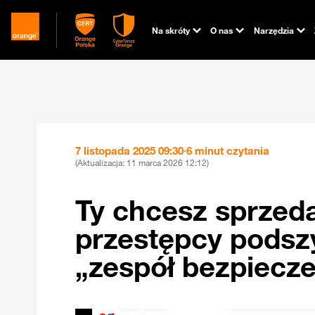
Na skróty
O nas
Narzędzia
7 listopada 2025 09:30
·
6 minut czytania
(Aktualizacja:
11 marca 2026 12:12
)
Ty chcesz sprzeda
przestępcy podsz
„zespół bezpiecz