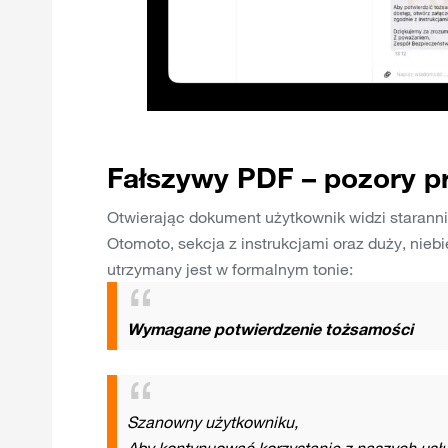
Fałszywy PDF – pozory p
Otwierając dokument użytkownik widzi starann
Otomoto, sekcja z instrukcjami oraz duży, nieb
utrzymany jest w formalnym tonie:
Wymagane potwierdzenie tożsamości
Szanowny użytkowniku,
Aby kontynuować korzystanie z naszych usłu