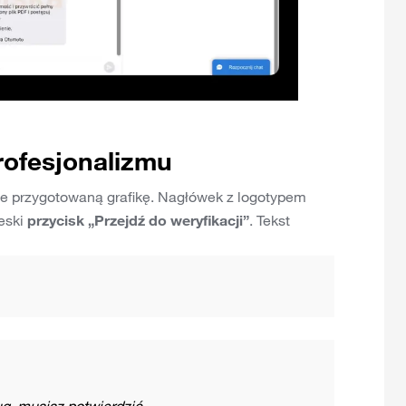
rofesjonalizmu
ie przygotowaną grafikę. Nagłówek z logotypem
ieski
przycisk „Przejdź do weryfikacji”
. Tekst
g, musisz potwierdzić