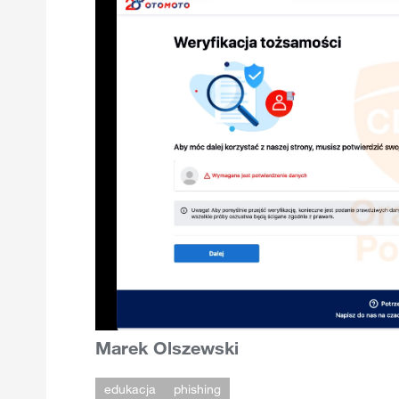
Marek Olszewski
edukacja
phishing