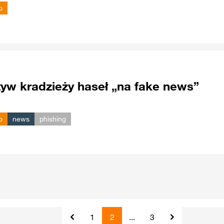
o
w kradzieży haseł „na fake news”
o
news
phishing
1
2
...
3