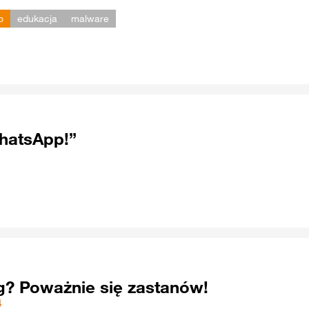
o
edukacja
malware
hatsApp!”
g? Poważnie się zastanów!
4