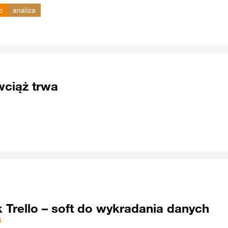
o
analiza
wciąż trwa
k Trello – soft do wykradania danych
4