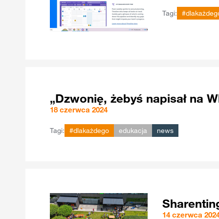
Tagi:
#dlakażdeg
„Dzwonię, żebyś napisał na W
18 czerwca 2024
Tagi:
#dlakażdego
edukacja
news
Sharentin
14 czerwca 202