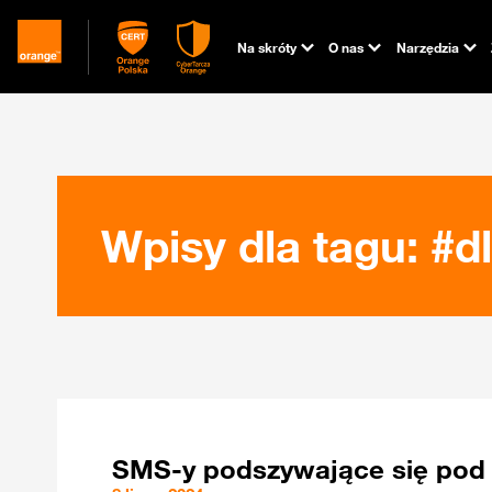
Na skróty
O nas
Narzędzia
Wpisy dla tagu: #
SMS-y podszywające się pod b