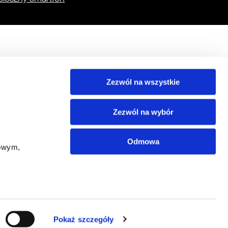
Baza wiedzy
Inne
Zezwól na wszystkie
Raporty CERT Orange Polska
Usługi
nce
Pytania i odpowiedzi
Materiały filmowe
Zezwól na wybór
Odmowa
owym, 
anymi 
Pokaż szczegóły