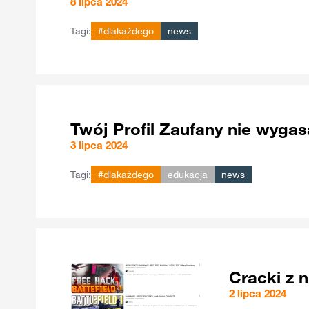
8 lipca 2024
Tagi:
#dlakażdego
news
Twój Profil Zaufany nie wygas
3 lipca 2024
Tagi:
#dlakażdego
edukacja
news
Cracki z n
2 lipca 2024