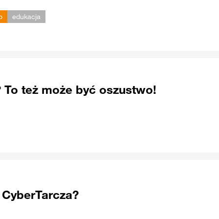
o
edukacja
 To też może być oszustwo!
 CyberTarcza?