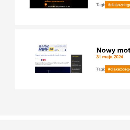
Tagi:
#dlakażdeg
Nowy moty
31 maja 2024
Tagi:
#dlakażdeg