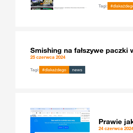
Tagi:
#dlakażdeg
Smishing na fałszywe paczki 
25 czerwca 2024
Tagi:
#dlakażdego
news
Prawie ja
24 czerwca 202