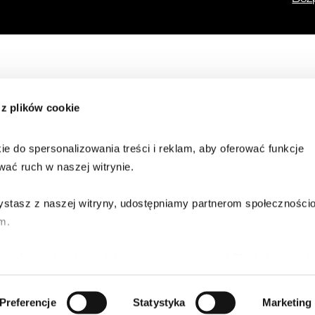
Co nowego?
 z plików cookie
Alerty
Cyber Threat Intellige
Dane o zagrożeniach
e do spersonalizowania treści i reklam, aby oferować funkcje 
wać ruch w naszej witrynie.
zystasz z naszej witryny, udostępniamy partnerom społeczności
m.
e informacje z innymi danymi otrzymanymi od Ciebie lub uzysk
 usług.
Preferencje
Statystyka
Marketing